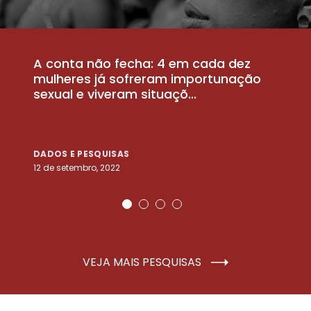
A conta não fecha: 4 em cada dez
P
la
mulheres já sofreram importunação
a
sexual e viveram situaçõ...
m
DADOS E PESQUISAS
D
12 de setembro, 2022
25
VEJA MAIS PESQUISAS