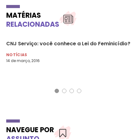
MATÉRIAS
RELACIONADAS
dio
CNJ Serviço: você conhece a Lei do Feminicídio?
ON
ma
NOTÍCIAS
so
14 de março, 2016
NO
9 d
NAVEGUE POR
ASSUNTO