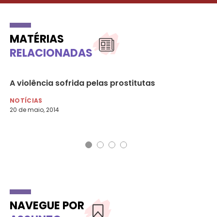
MATÉRIAS
RELACIONADAS
ão
A violência sofrida pelas prostitutas
Es
s
es
NOTÍCIAS
20 de maio, 2014
NO
27 
NAVEGUE POR