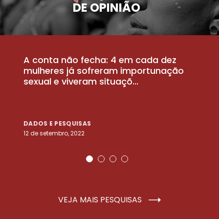
DE OPINIÃO
A conta não fecha: 4 em cada dez
P
la
mulheres já sofreram importunação
a
sexual e viveram situaçõ...
m
DADOS E PESQUISAS
D
12 de setembro, 2022
25
VEJA MAIS PESQUISAS