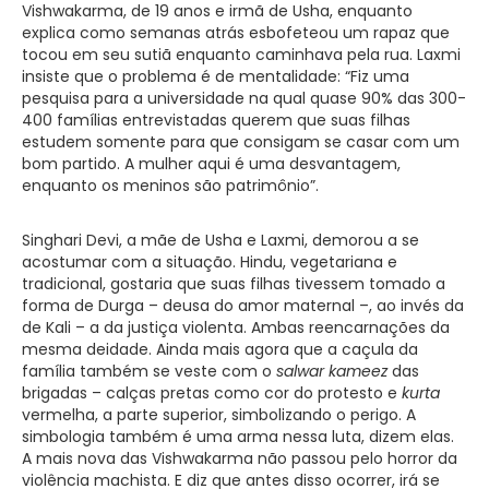
Vishwakarma, de 19 anos e irmã de Usha, enquanto
explica como semanas atrás esbofeteou um rapaz que
tocou em seu sutiã enquanto caminhava pela rua. Laxmi
insiste que o problema é de mentalidade: “Fiz uma
pesquisa para a universidade na qual quase 90% das 300-
400 famílias entrevistadas querem que suas filhas
estudem somente para que consigam se casar com um
bom partido. A mulher aqui é uma desvantagem,
enquanto os meninos são patrimônio”.
Singhari Devi, a mãe de Usha e Laxmi, demorou a se
acostumar com a situação. Hindu, vegetariana e
tradicional, gostaria que suas filhas tivessem tomado a
forma de Durga – deusa do amor maternal –, ao invés da
de Kali – a da justiça violenta. Ambas reencarnações da
mesma deidade. Ainda mais agora que a caçula da
família também se veste com o
salwar kameez
das
brigadas – calças pretas como cor do protesto e
kurta
vermelha, a parte superior, simbolizando o perigo. A
simbologia também é uma arma nessa luta, dizem elas.
A mais nova das Vishwakarma não passou pelo horror da
violência machista. E diz que antes disso ocorrer, irá se