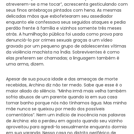
atreverem-se a me tocar”, acrescenta gesticulando com
seus finos antebraços pintados com hena. As mesmas
delicadas mãos que esbofetearam seu assediador
enquanto ele confessava seus seguidos ataques e pedia
perdão frente à família e vizinhos somente três meses
atrás. A humilhação pública foi usada como prova para
denunciá-lo por crimes sexuais graças a um vídeo
gravado por um pequeno grupo de adolescentes vítimas
da violência machista na Índia. Sobreviventes é como
elas preferem ser chamadas; a linguagem também é
uma arma, dizem.
Apesar de sua pouca idade e das ameaças de morte
recebidas, Archina diz não ter medo. Sabe que esse é o
maior aliado do silêncio. “Minha irmã mais velha também
sofria abusos de um parente quando ia em sua casa
tomar banho porque nós não tínhamos água. Mas minha
mãe nunca se queixou por medo dos possíveis
comentários”. Nem um indício de inocência nas palavras
de Archina: ela a perdeu em agosto quando seu vizinho
aproveitou para agredi-la sexualmente enquanto dormia
em sua varanda. Nessa casa no distrito periférico de