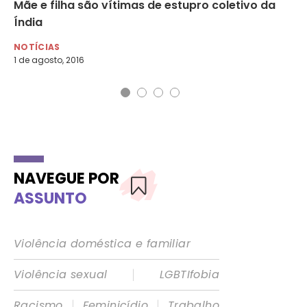
Mãe e filha são vítimas de estupro coletivo da
A 
Índia
su
NOTÍCIAS
NO
1 de agosto, 2016
14 
NAVEGUE POR
ASSUNTO
Violência doméstica e familiar
|
Violência sexual
LGBTIfobia
|
|
Racismo
Feminicídio
Trabalho