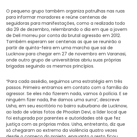
O pequeno grupo também organiza patrulhas nas ruas
para informar moradores e reúne centenas de
seguidoras para manifestações, como a realizada todo
dia 29 de dezembro, relembrando o dia em que a jovem
de Deli morreu por conta da brutal agressão em 2012.
Também esperam ser centenas as que se reunirão a
partir de quinta-feira em uma marcha que sai de
Lucknow para chegar em 27 de novembro em Varanasi,
onde outro grupo de universitárias abriu suas próprias
brigadas seguindo os mesmos princípios.
“Para cada assédio, seguimos uma estratégia em três
passos. Primeiro entramos em contato com a família do
agressor. Se eles não fizerem nada, vamos à polícia. E se
ninguém fizer nada, lhe damos uma surra”, descreve
Usha, em seu escritório no bairro suburbano de Lucknow,
ao lado de várias fotos de Phoolan Devi, a líder local que
foi estuprada por parentes e autoridades até que fez
justiça com as próprias mãos. Usha, entretanto, diz que
só chegaram ao extremo da violência quatro vezes
desde o começo do projeto, enquanto o resto ficou