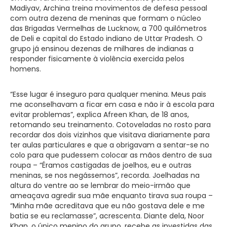
Madiyav, Archina treina movimentos de defesa pessoal
com outra dezena de meninas que formam o núcleo
das Brigadas Vermelhas de Lucknow, a 700 quilômetros
de Deli e capital do Estado indiano de Uttar Pradesh. O
grupo já ensinou dezenas de milhares de indianas a
responder fisicamente à violência exercida pelos
homens.
“Esse lugar é inseguro para qualquer menina. Meus pais
me aconselhavam a ficar em casa e não ir à escola para
evitar problemas”, explica Afreen Khan, de 18 anos,
retomando seu treinamento. Cotoveladas no rosto para
recordar dos dois vizinhos que visitava diariamente para
ter aulas particulares e que a obrigavam a sentar-se no
colo para que pudessem colocar as mãos dentro de sua
roupa – “Éramos castigadas de joelhos, eu e outras
meninas, se nos negássemos”, recorda. Joelhadas na
altura do ventre ao se lembrar do meio-irmão que
ameaçava agredir sua mãe enquanto tirava sua roupa –
“Minha mãe acreditava que eu não gostava dele e me
batia se eu reclamasse”, acrescenta. Diante dela, Noor
Khan, o único menino do grupo, recebe as investidas das