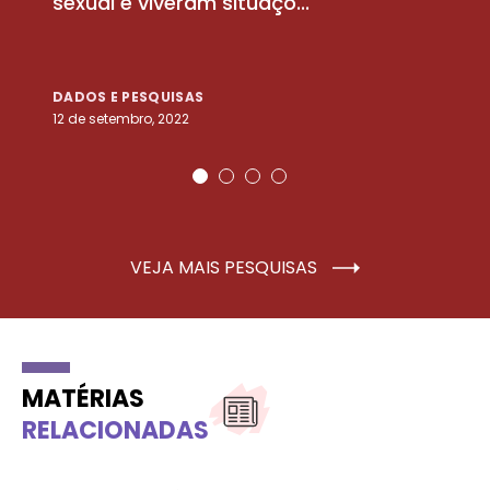
sexual e viveram situaçõ...
m
DADOS E PESQUISAS
D
12 de setembro, 2022
25
VEJA MAIS PESQUISAS
MATÉRIAS
RELACIONADAS