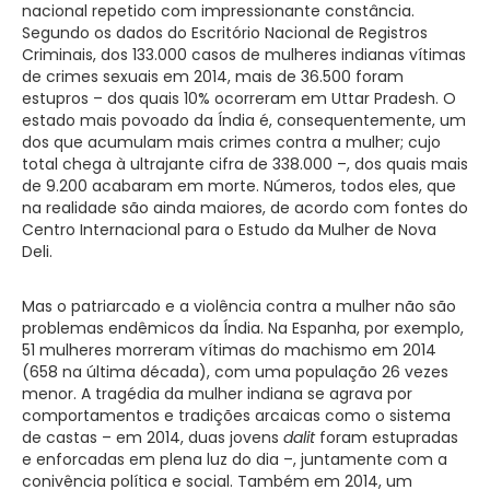
nacional repetido com impressionante constância.
Segundo os dados do Escritório Nacional de Registros
Criminais, dos 133.000 casos de mulheres indianas vítimas
de crimes sexuais em 2014, mais de 36.500 foram
estupros – dos quais 10% ocorreram em Uttar Pradesh. O
estado mais povoado da Índia é, consequentemente, um
dos que acumulam mais crimes contra a mulher; cujo
total chega à ultrajante cifra de 338.000 –, dos quais mais
de 9.200 acabaram em morte. Números, todos eles, que
na realidade são ainda maiores, de acordo com fontes do
Centro Internacional para o Estudo da Mulher de Nova
Deli.
Mas o patriarcado e a violência contra a mulher não são
problemas endêmicos da Índia. Na Espanha, por exemplo,
51 mulheres morreram vítimas do machismo em 2014
(658 na última década), com uma população 26 vezes
menor. A tragédia da mulher indiana se agrava por
comportamentos e tradições arcaicas como o sistema
de castas – em 2014, duas jovens
dalit
foram estupradas
e enforcadas em plena luz do dia –, juntamente com a
conivência política e social. Também em 2014, um