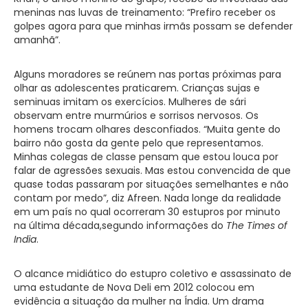
meninas nas luvas de treinamento: “Prefiro receber os
golpes agora para que minhas irmãs possam se defender
amanhã”.
Alguns moradores se reúnem nas portas próximas para
olhar as adolescentes praticarem. Crianças sujas e
seminuas imitam os exercícios. Mulheres de sári
observam entre murmúrios e sorrisos nervosos. Os
homens trocam olhares desconfiados. “Muita gente do
bairro não gosta da gente pelo que representamos.
Minhas colegas de classe pensam que estou louca por
falar de agressões sexuais. Mas estou convencida de que
quase todas passaram por situações semelhantes e não
contam por medo”, diz Afreen. Nada longe da realidade
em um país no qual ocorreram 30 estupros por minuto
na última década,segundo informações do
The Times of
India
.
O alcance midiático do estupro coletivo e assassinato de
uma estudante de Nova Deli em 2012 colocou em
evidência a situação da mulher na Índia. Um drama