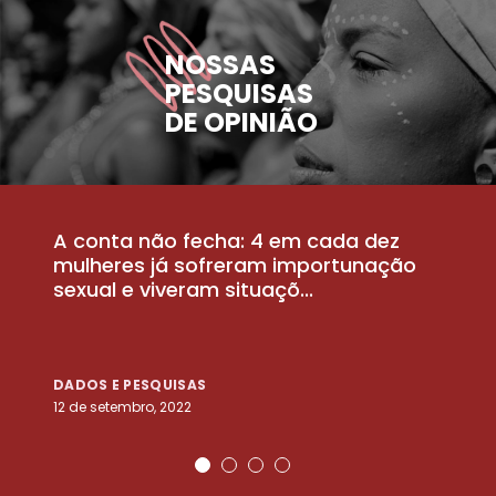
NOSSAS
PESQUISAS
DE OPINIÃO
A conta não fecha: 4 em cada dez
P
la
mulheres já sofreram importunação
a
sexual e viveram situaçõ...
m
DADOS E PESQUISAS
D
12 de setembro, 2022
25