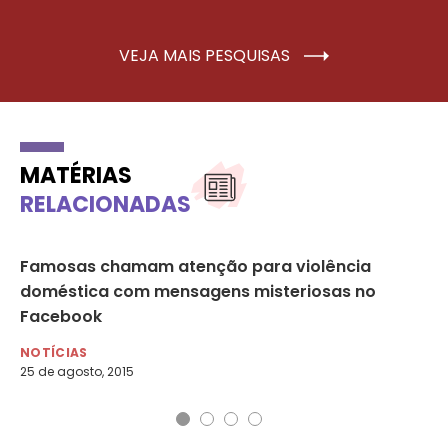
VEJA MAIS PESQUISAS
MATÉRIAS
RELACIONADAS
e
Famosas chamam atenção para violência
Di
doméstica com mensagens misteriosas no
à 
Facebook
NO
25 
NOTÍCIAS
25 de agosto, 2015