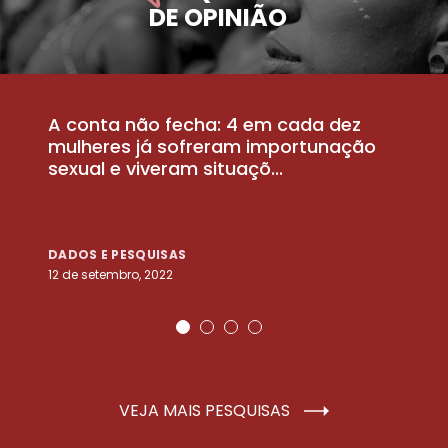
DE OPINIÃO
A conta não fecha: 4 em cada dez
P
la
mulheres já sofreram importunação
a
sexual e viveram situaçõ...
m
DADOS E PESQUISAS
D
12 de setembro, 2022
25
VEJA MAIS PESQUISAS