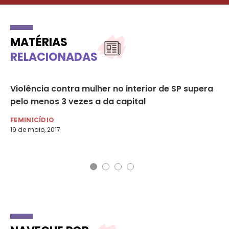
MATÉRIAS
RELACIONADAS
s
Violência contra mulher no interior de SP supera
Em
pelo menos 3 vezes a da capital
la
co
FEMINICÍDIO
19 de maio, 2017
FE
30 