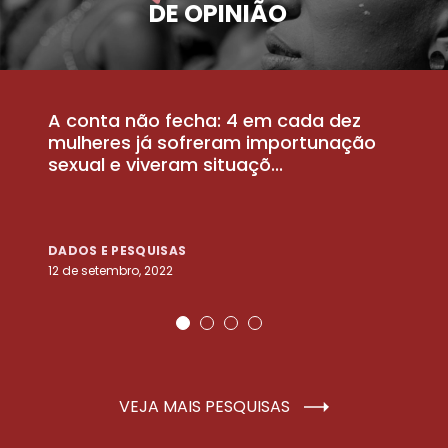
DE OPINIÃO
A conta não fecha: 4 em cada dez
P
la
mulheres já sofreram importunação
a
sexual e viveram situaçõ...
m
DADOS E PESQUISAS
D
12 de setembro, 2022
25
VEJA MAIS PESQUISAS