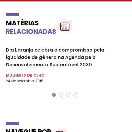
MATÉRIAS
RELACIONADAS
Dia Laranja celebra o compromisso pela
ON
igualdade de gênero na Agenda pelo
vi
Desenvolvimento Sustentável 2030
DE
7 d
MULHERES DE OLHO
24 de setembro, 2015
NAVEGUE POR