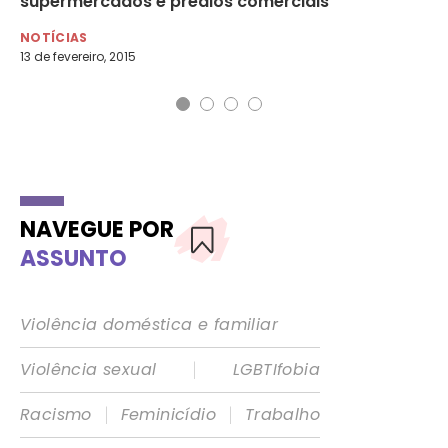
supermercados e prédios comerciais
vi
NOTÍCIAS
NO
13 de fevereiro, 2015
1 d
NAVEGUE POR
ASSUNTO
Violência doméstica e familiar
|
Violência sexual
LGBTIfobia
|
|
Racismo
Feminicídio
Trabalho