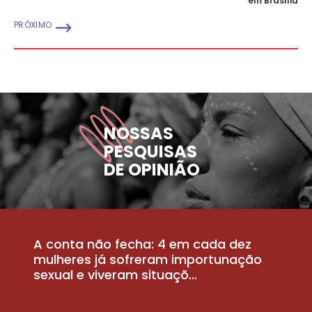
em Brasília
PRÓXIMO
NOSSAS
PESQUISAS
DE OPINIÃO
A conta não fecha: 4 em cada dez
P
la
mulheres já sofreram importunação
a
sexual e viveram situaçõ...
m