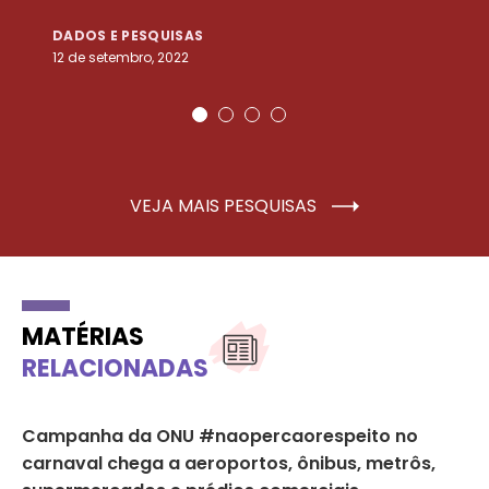
DADOS E PESQUISAS
D
12 de setembro, 2022
25
VEJA MAIS PESQUISAS
MATÉRIAS
RELACIONADAS
Campanha da ONU #naopercaorespeito no
Ca
carnaval chega a aeroportos, ônibus, metrôs,
fo