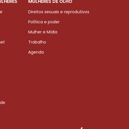
ULHERES
MULHERES DE OLHO
ar
Direitos sexuais e reprodutivos
Política e poder
Mulher e Mídia
net
Trabalho
Agenda
 de