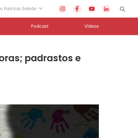
to Patrícia Galvão
Podcast
Vídeos
oras; padrastos e