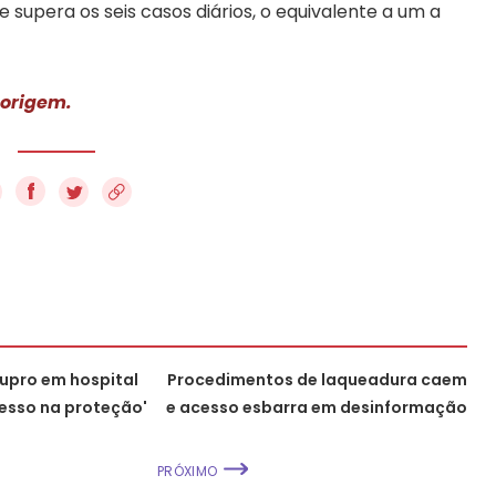
supera os seis casos diários, o equivalente a um a
 origem.
f
upro em hospital
Procedimentos de laqueadura caem
cesso na proteção'
e acesso esbarra em desinformação
PRÓXIMO