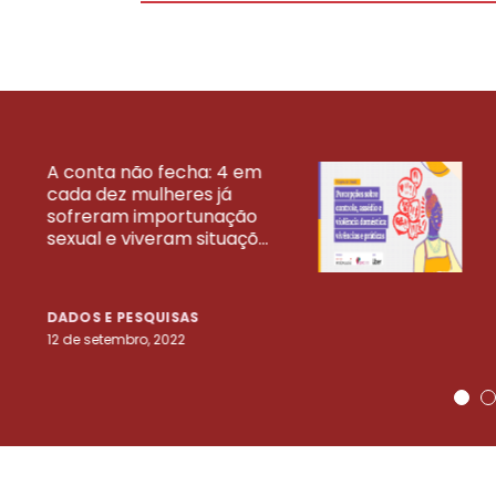
A conta não fecha: 4 em
cada dez mulheres já
VEJA MAIS PESQ
sofreram importunação
sexual e viveram situaçõ...
DADOS E PESQUISAS
12 de setembro, 2022