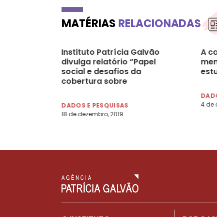
MATÉRIAS
RELACIONADAS
Instituto Patrícia Galvão
A c
divulga relatório “Papel
men
social e desafios da
est
cobertura sobre
feminicídio e violência
DADO
sexual”
4 de 
DADOS E PESQUISAS
18 de dezembro, 2019