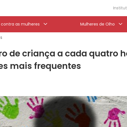
Institu
a contra as mulheres
Mulheres de Olho
AS
ro de criança a cada quatro h
es mais frequentes