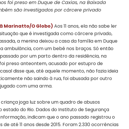
nos foi preso em Duque de Caxias, na Baixada
mbém são investigados por cárcere privado
Luã Marinatto/O Globo)
Aos 11 anos, ela não sabe ler
situação que é investigada como cárcere privado,
passada, a menina deixou a casa da família em Duque
ma ambulância, com um bebê nos braços. Só então
a passado por um parto dentro da residência, na
foi preso anteontem, acusado por estupro de
 casal disse que, até aquele momento, não fazia ideia
icamente não saindo à rua, foi abusada por outro
ubjugado com uma arma.
 criança joga luz sobre um quadro de abusos
 estado do Rio. Dados do Instituto de Segurança
à Informação, indicam que o ano passado registrou o
 de até 11 anos desde 2015. Foram 2.330 ocorrências