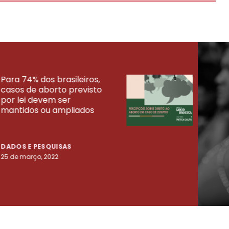
Para 74% dos brasileiros,
30% 
casos de aborto previsto
fora
UISAS
por lei devem ser
mort
mantidos ou ampliados
uma 
tenta
DADOS E PESQUISAS
DADO
25 de março, 2022
23 de