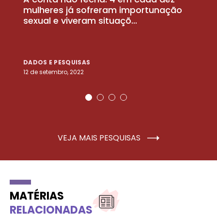
la
mulheres já sofreram importunação
a
sexual e viveram situaçõ...
m
DADOS E PESQUISAS
D
12 de setembro, 2022
25
VEJA MAIS PESQUISAS
MATÉRIAS
RELACIONADAS