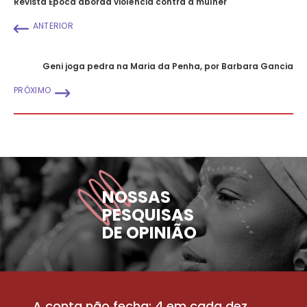
Revista Época aborda violência contra a mulher
ANTERIOR
Geni joga pedra na Maria da Penha, por Barbara Gancia
PRÓXIMO
NOSSAS
PESQUISAS
DE OPINIÃO
A conta não fecha: 4 em cada dez
P