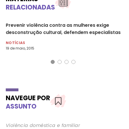
RELACIONADAS
Prevenir violência contra as mulheres exige
Se
desconstrução cultural, defendem especialistas
da
NOTÍCIAS
NO
19 de maio, 2015
1 d
NAVEGUE POR
ASSUNTO
Violência doméstica e familiar