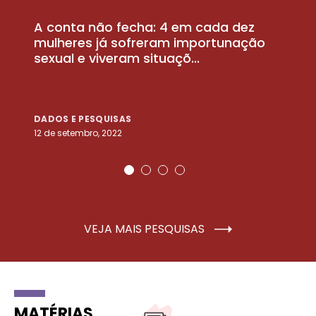
A conta não fecha: 4 em cada dez
P
la
mulheres já sofreram importunação
a
sexual e viveram situaçõ...
m
DADOS E PESQUISAS
D
12 de setembro, 2022
25
VEJA MAIS PESQUISAS
MATÉRIAS