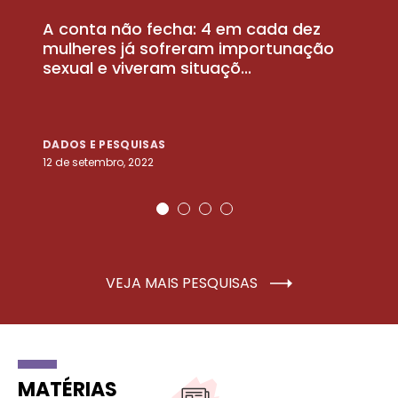
A conta não fecha: 4 em cada dez
P
la
mulheres já sofreram importunação
a
sexual e viveram situaçõ...
m
DADOS E PESQUISAS
D
12 de setembro, 2022
25
VEJA MAIS PESQUISAS
MATÉRIAS