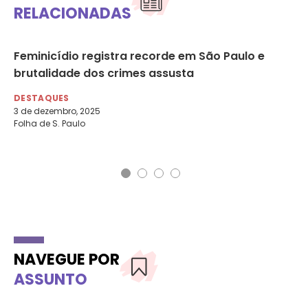
RELACIONADAS
Feminicídio registra recorde em São Paulo e
Im
brutalidade dos crimes assusta
en
Co
DESTAQUES
3 de dezembro, 2025
DE
Folha de S. Paulo
Co
NAVEGUE POR
ASSUNTO