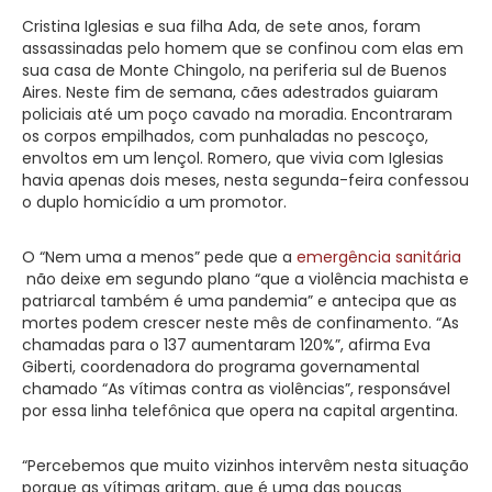
Cristina Iglesias e sua filha Ada, de sete anos, foram
assassinadas pelo homem que se confinou com elas em
sua casa de Monte Chingolo, na periferia sul de Buenos
Aires. Neste fim de semana, cães adestrados guiaram
policiais até um poço cavado na moradia. Encontraram
os corpos empilhados, com punhaladas no pescoço,
envoltos em um lençol. Romero, que vivia com Iglesias
havia apenas dois meses, nesta segunda-feira confessou
o duplo homicídio a um promotor.
O “Nem uma a menos” pede que a
emergência sanitária
não deixe em segundo plano “que a violência machista e
patriarcal também é uma pandemia” e antecipa que as
mortes podem crescer neste mês de confinamento. “As
chamadas para o 137 aumentaram 120%”, afirma Eva
Giberti, coordenadora do programa governamental
chamado “As vítimas contra as violências”, responsável
por essa linha telefônica que opera na capital argentina.
“Percebemos que muito vizinhos intervêm nesta situação
porque as vítimas gritam, que é uma das poucas