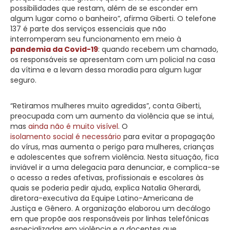
possibilidades que restam, além de se esconder em
algum lugar como o banheiro”, afirma Giberti. O telefone
137 é parte dos serviços essenciais que não
interromperam seu funcionamento em meio à
pandemia da Covid-19
: quando recebem um chamado,
os responsáveis se apresentam com um policial na casa
da vítima e a levam dessa moradia para algum lugar
seguro.
“Retiramos mulheres muito agredidas”, conta Giberti,
preocupada com um aumento da violência que se intui,
mas
ainda não é muito visível
. O
isolamento social é necessário
para evitar a propagação
do vírus, mas aumenta o perigo para mulheres, crianças
e adolescentes que sofrem violência. Nesta situação, fica
inviável ir a uma delegacia para denunciar, e complica-se
o acesso a redes afetivas, profissionais e escolares às
quais se poderia pedir ajuda, explica Natalia Gherardi,
diretora-executiva da Equipe Latino-Americana de
Justiça e Gênero. A organização elaborou um decálogo
em que propõe aos responsáveis por linhas telefônicas
especializadas em violência e a docentes que