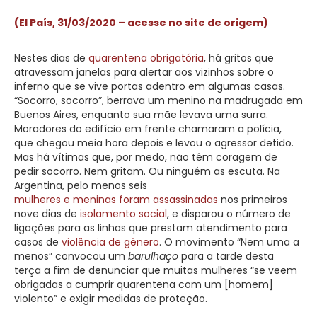
(El País, 31/03/2020 – acesse no site de origem)
Nestes dias de
quarentena obrigatória
, há gritos que
atravessam janelas para alertar aos vizinhos sobre o
inferno que se vive portas adentro em algumas casas.
“Socorro, socorro”, berrava um menino na madrugada em
Buenos Aires, enquanto sua mãe levava uma surra.
Moradores do edifício em frente chamaram a polícia,
que chegou meia hora depois e levou o agressor detido.
Mas há vítimas que, por medo, não têm coragem de
pedir socorro. Nem gritam. Ou ninguém as escuta. Na
Argentina, pelo menos seis
mulheres e meninas foram assassinadas
nos primeiros
nove dias de
isolamento social
, e disparou o número de
ligações para as linhas que prestam atendimento para
casos de
violência de gênero
. O movimento “Nem uma a
menos” convocou um
barulhaço
para a tarde desta
terça a fim de denunciar que muitas mulheres “se veem
obrigadas a cumprir quarentena com um [homem]
violento” e exigir medidas de proteção.