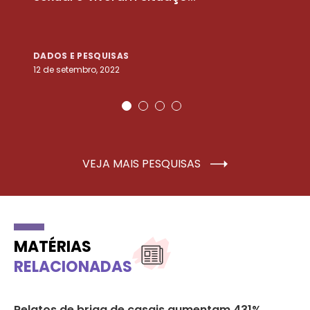
DADOS E PESQUISAS
D
12 de setembro, 2022
25
VEJA MAIS PESQUISAS
MATÉRIAS
RELACIONADAS
o
Relatos de briga de casais aumentam 431%
Po