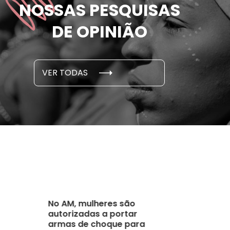
NOSSAS PESQUISAS
m ameaçadas de
sofreram 
e por parceiro ou ex;
seus des
DE OPINIÃO
em cada 6 já sofreu
cidade
...
S E PESQUISAS
DADOS E P
VER TODAS
 novembro, 2021
15 de outubro
No AM, mulheres são
autorizadas a portar
armas de choque para