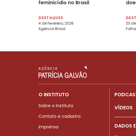
feminicídio no Brasil
doe
DESTAQUES
DES
4 de fevereiro, 2026
23 de
Agência Brasil
Folha
O INSTITUTO
PODCAS
Sobre o Instituto
VÍDEOS
Contato e cadastro
DADOS E
Imprensa