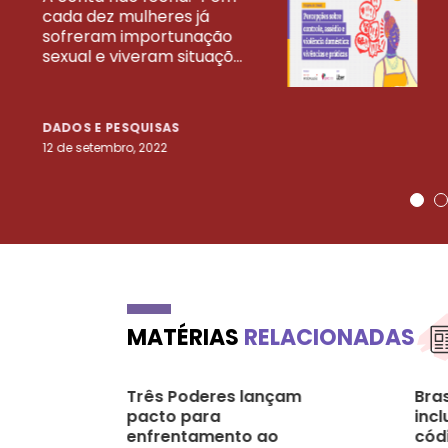
cada dez mulheres já
VEJA MAIS PESQ
sofreram importunação
sexual e viveram situaçõ...
DADOS E PESQUISAS
12 de setembro, 2022
MATÉRIAS
RELACIONADAS
Três Poderes lançam
Bra
pacto para
incl
enfrentamento ao
cód