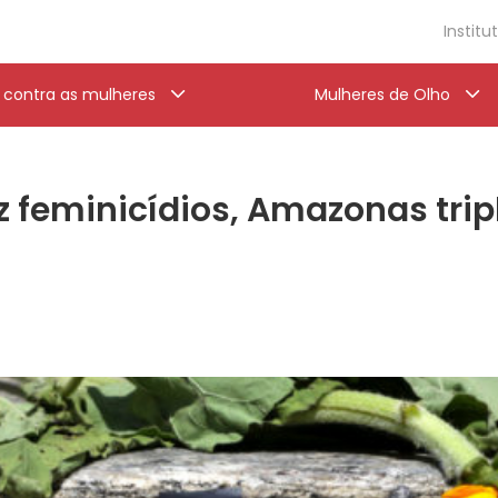
Institu
a contra as mulheres
Mulheres de Olho
 feminicídios, Amazonas tripl