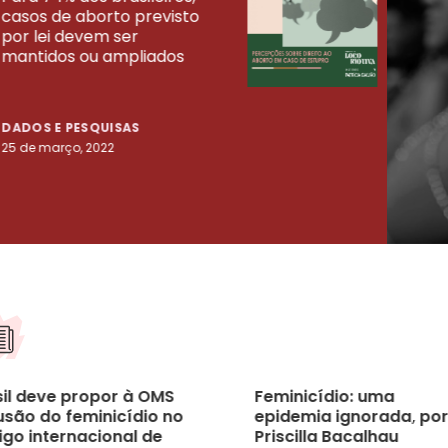
casos de aborto previsto
fora
UISAS
por lei devem ser
mort
mantidos ou ampliados
uma 
tenta
DADOS E PESQUISAS
DADO
25 de março, 2022
23 de
sil deve propor à OMS
Feminicídio: uma
usão do feminicídio no
epidemia ignorada, por
igo internacional de
Priscilla Bacalhau