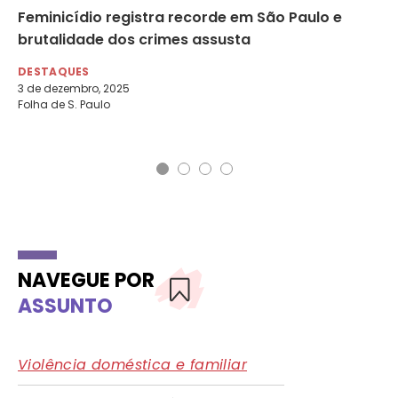
Feminicídio registra recorde em São Paulo e
Im
brutalidade dos crimes assusta
en
Co
DESTAQUES
3 de dezembro, 2025
DE
Folha de S. Paulo
Co
NAVEGUE POR
ASSUNTO
Violência doméstica e familiar