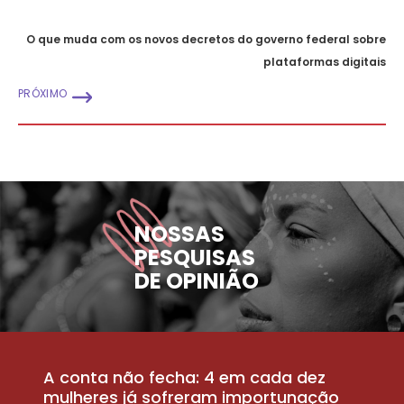
O que muda com os novos decretos do governo federal sobre
plataformas digitais
PRÓXIMO
NOSSAS
PESQUISAS
DE OPINIÃO
A conta não fecha: 4 em cada dez
P
la
mulheres já sofreram importunação
a