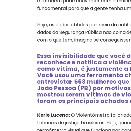
e também pode conversar com a mulher p
fundamental para que a gente tenha um
Hoje, os dados obtidos por meio da notif
dados da Segurança Pública não coincide
com o que tem, imagina se conseguíssemo
Essa invisibilidade que você 
reconhece e notifica a violênc
como vítima, é justamente a 
Você usou uma ferramenta c
entrevistar 563 mulheres que
João Pessoa (PB) por motivos
mostrou serem vítimas de vio
foram os principais achados
Kerle Lucena:
O Violentômetro foi criad
tribunais de justiça brasileiros. Hoje, qu
termômetro visual que funciona por cor