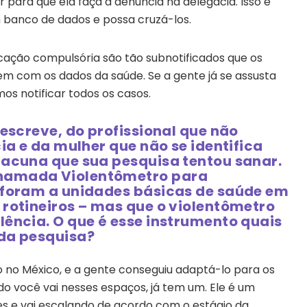
ara que ela faça a denúncia na delegacia. Isso é
 banco de dados e possa cruzá-los.
icação compulsória são tão subnotificados que os
m com os dados da saúde. Se a gente já se assusta
s notificar todos os casos.
descreve, do profissional que não
ia e da mulher que não se identifica
lacuna que sua pesquisa tentou sanar.
hamada Violentômetro para
 foram a unidades básicas de saúde em
 rotineiros – mas que o violentômetro
lência. O que é esse instrumento quais
 da pesquisa?
o no México, e a gente conseguiu adaptá-lo para os
ando você vai nesses espaços, já tem um. Ele é um
es e vai escalando de acordo com o estágio da