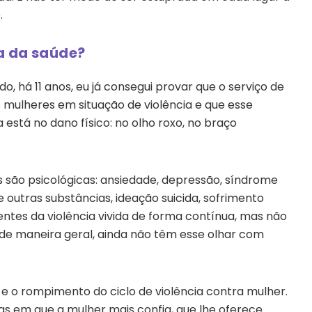
.
a da saúde?
, há 11 anos, eu já consegui provar que o serviço de
s mulheres em situação de violência e que esse
da está no dano físico: no olho roxo, no braço
 são psicológicas: ansiedade, depressão, síndrome
 e outras substâncias, ideação suicida, sofrimento
entes da violência vivida de forma contínua, mas não
, de maneira geral, ainda não têm esse olhar com
o e o rompimento do ciclo de violência contra mulher.
as em que a mulher mais confia, que lhe oferece