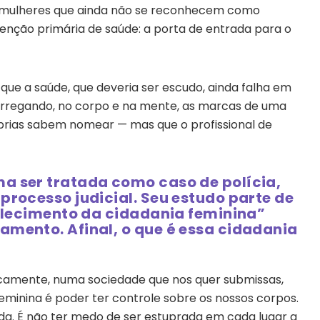
ra mulheres que ainda não se reconhecem como
enção primária de saúde: a porta de entrada para o
u que a saúde, que deveria ser escudo, ainda falha em
rregando, no corpo e na mente, as marcas de uma
óprias sabem nomear — mas que o profissional de
a ser tratada como caso de polícia,
processo judicial. Seu estudo parte de
talecimento da cidadania feminina”
amento. Afinal, o que é essa cidadania
ricamente, numa sociedade que nos quer submissas,
feminina é poder ter controle sobre os nossos corpos.
ada. É não ter medo de ser estuprada em cada lugar a