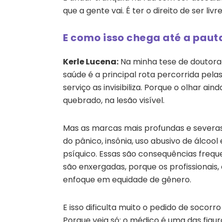
que a gente vai. É ter o direito de ser livre
E como isso chega até a paut
Kerle Lucena:
Na minha tese de doutorado
saúde é a principal rota percorrida pela
serviço as invisibiliza. Porque o olhar ain
quebrado, na lesão visível.
Mas as marcas mais profundas e severas
do pânico, insônia, uso abusivo de álcool
psíquico. Essas são consequências frequ
são enxergadas, porque os profissionais
enfoque em equidade de gênero.
E isso dificulta muito o pedido de socorr
Porque veja só: o médico é uma das figur