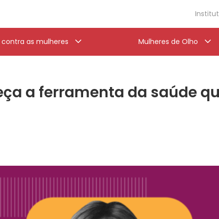
Institu
a contra as mulheres
Mulheres de Olho
ça a ferramenta da saúde que