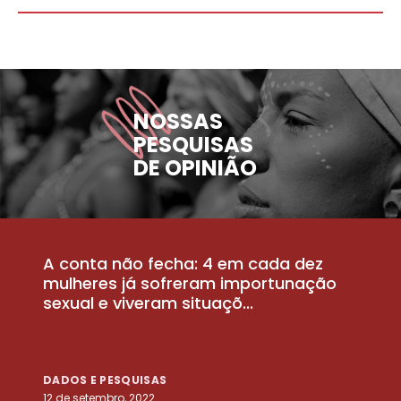
NOSSAS
PESQUISAS
DE OPINIÃO
A conta não fecha: 4 em cada dez
P
la
mulheres já sofreram importunação
a
sexual e viveram situaçõ...
m
DADOS E PESQUISAS
D
12 de setembro, 2022
25