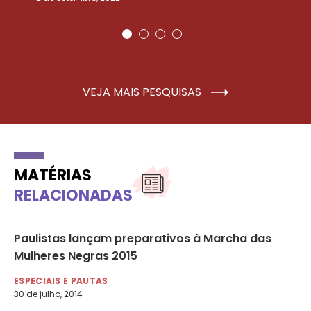
VEJA MAIS PESQUISAS
MATÉRIAS
RELACIONADAS
Paulistas lançam preparativos à Marcha das
Lu
Mulheres Negras 2015
fo
ESPECIAIS E PAUTAS
RA
30 de julho, 2014
3 d