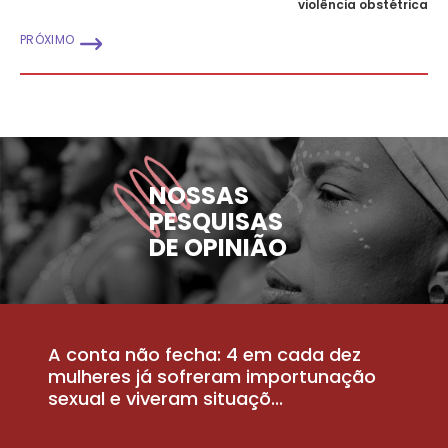
violência obstétrica
PRÓXIMO
NOSSAS
PESQUISAS
DE OPINIÃO
A conta não fecha: 4 em cada dez
P
la
mulheres já sofreram importunação
a
sexual e viveram situaçõ...
m