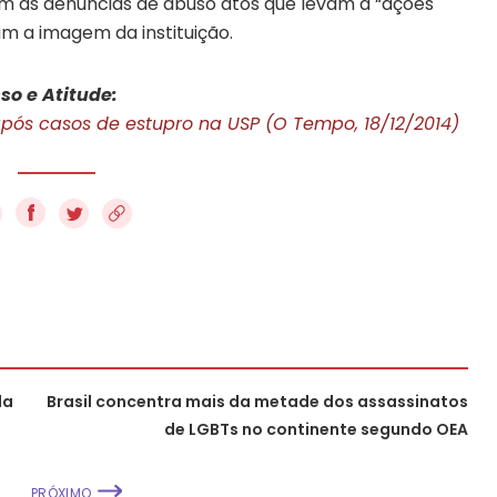
erem as denúncias de abuso atos que levam a “ações
am a imagem da instituição.
so e Atitude:
após casos de estupro na USP (O Tempo, 18/12/2014)
f
la
Brasil concentra mais da metade dos assassinatos
de LGBTs no continente segundo OEA
PRÓXIMO