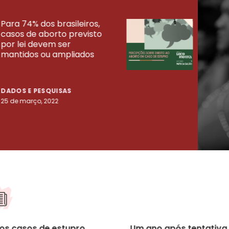
Para 74% dos brasileiros,
30% 
casos de aborto previsto
fora
UISAS
por lei devem ser
mort
mantidos ou ampliados
uma 
tenta
DADOS E PESQUISAS
DADO
25 de março, 2022
23 de
os casos de estupro
Um ano após tentativa