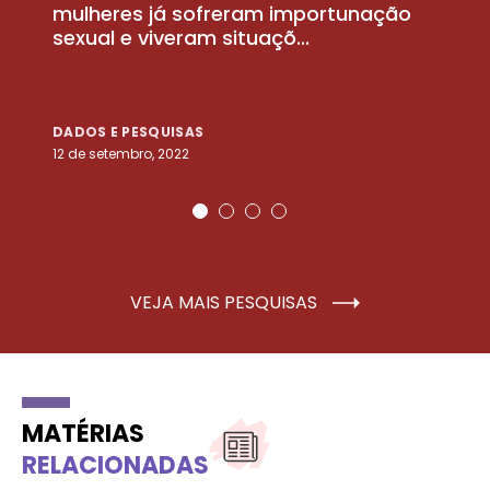
la
mulheres já sofreram importunação
a
sexual e viveram situaçõ...
m
DADOS E PESQUISAS
D
12 de setembro, 2022
25
VEJA MAIS PESQUISAS
MATÉRIAS
RELACIONADAS