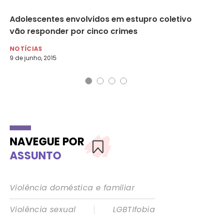
em
Adolescentes envolvidos em estupro coletivo
Es
vão responder por cinco crimes
fe
NOTÍCIAS
NO
9 de junho, 2015
11 
NAVEGUE POR
ASSUNTO
Violência doméstica e familiar
|
Violência sexual
LGBTIfobia