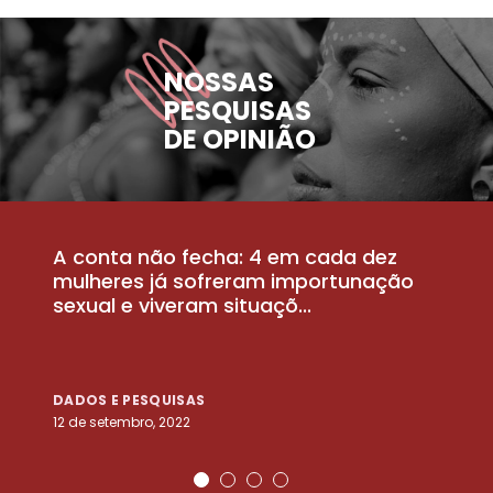
NOSSAS
PESQUISAS
DE OPINIÃO
A conta não fecha: 4 em cada dez
P
la
mulheres já sofreram importunação
a
sexual e viveram situaçõ...
m
DADOS E PESQUISAS
D
12 de setembro, 2022
25