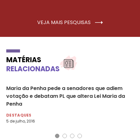
VEJA MAIS PESQUISAS
MATÉRIAS
RELACIONADAS
Maria da Penha pede a senadores que adiem
“Q
votação e debatam PL que altera Lei Maria da
es
Penha
mu
DESTAQUES
DE
5 de julho, 2016
5 d