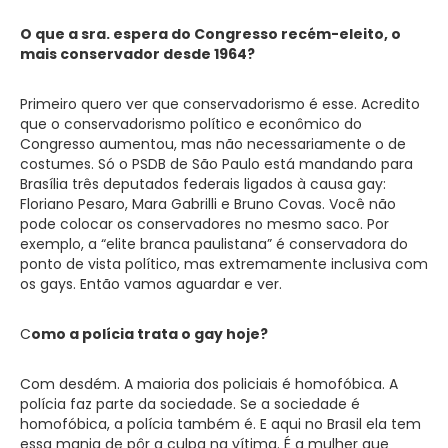
O que a sra. espera do Congresso recém-eleito, o
mais conservador desde 1964?
Primeiro quero ver que conservadorismo é esse. Acredito
que o conservadorismo político e econômico do
Congresso aumentou, mas não necessariamente o de
costumes. Só o PSDB de São Paulo está mandando para
Brasília três deputados federais ligados à causa gay:
Floriano Pesaro, Mara Gabrilli e Bruno Covas. Você não
pode colocar os conservadores no mesmo saco. Por
exemplo, a “elite branca paulistana” é conservadora do
ponto de vista político, mas extremamente inclusiva com
os gays. Então vamos aguardar e ver.
C
omo a polícia trata o gay hoje?
Com desdém. A maioria dos policiais é homofóbica. A
polícia faz parte da sociedade. Se a sociedade é
homofóbica, a polícia também é. E aqui no Brasil ela tem
essa mania de pôr a culpa na vítima. É a mulher que