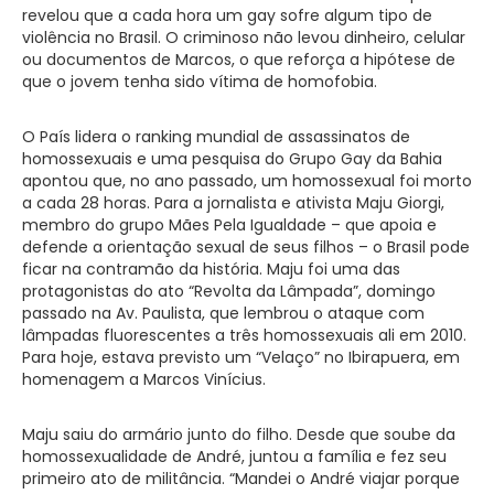
revelou que a cada hora um gay sofre algum tipo de
violência no Brasil. O criminoso não levou dinheiro, celular
ou documentos de Marcos, o que reforça a hipótese de
que o jovem tenha sido vítima de homofobia.
O País lidera o ranking mundial de assassinatos de
homossexuais e uma pesquisa do Grupo Gay da Bahia
apontou que, no ano passado, um homossexual foi morto
a cada 28 horas. Para a jornalista e ativista Maju Giorgi,
membro do grupo Mães Pela Igualdade – que apoia e
defende a orientação sexual de seus filhos – o Brasil pode
ficar na contramão da história. Maju foi uma das
protagonistas do ato “Revolta da Lâmpada”, domingo
passado na Av. Paulista, que lembrou o ataque com
lâmpadas fluorescentes a três homossexuais ali em 2010.
Para hoje, estava previsto um “Velaço” no Ibirapuera, em
homenagem a Marcos Vinícius.
Maju saiu do armário junto do filho. Desde que soube da
homossexualidade de André, juntou a família e fez seu
primeiro ato de militância. “Mandei o André viajar porque