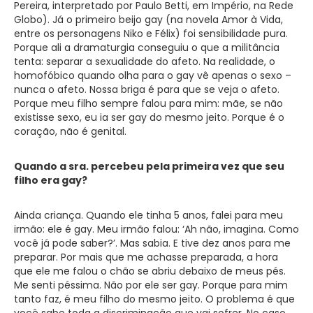
Pereira, interpretado por Paulo Betti, em Império, na Rede
Globo). Já o primeiro beijo gay (na novela Amor à Vida,
entre os personagens Niko e Félix) foi sensibilidade pura.
Porque ali a dramaturgia conseguiu o que a militância
tenta: separar a sexualidade do afeto. Na realidade, o
homofóbico quando olha para o gay vê apenas o sexo –
nunca o afeto. Nossa briga é para que se veja o afeto.
Porque meu filho sempre falou para mim: mãe, se não
existisse sexo, eu ia ser gay do mesmo jeito. Porque é o
coração, não é genital.
Quando a sra. percebeu pela primeira vez que seu
filho era gay?
Ainda criança. Quando ele tinha 5 anos, falei para meu
irmão: ele é gay. Meu irmão falou: ‘Ah não, imagina. Como
você já pode saber?’. Mas sabia. E tive dez anos para me
preparar. Por mais que me achasse preparada, a hora
que ele me falou o chão se abriu debaixo de meus pés.
Me senti péssima. Não por ele ser gay. Porque para mim
tanto faz, é meu filho do mesmo jeito. O problema é que
você sabe toda a discriminação que vai sofrer. No caso