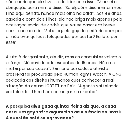
não queria que ele tivesse de lidar com isso. Chamei a
obrigação para mim e disse: ‘Se alguém discriminar meu
filho aqui dentro, nunca mais olho na cara’”. Aos 48 anos,
casada e com dois filhos, ela não briga mais apenas pela
aceitação social de André, que vai se casar em breve
com o namorado. “Sabe aquele gay da periferia com pai
e mãe evangélicos, teleguiados por pastor? Eu luto por
esse”.
A luta é desgastante, ela diz, mas as conquistas valem o
esforço: “Já ouvi de adolescentes de 15 anos: ‘Não me
matei por sua causa’”. Semana passada, a ativista
brasileira foi procurada pela Human Rights Watch. A ONG
dedicada aos direitos humanos quer conhecer a real
situação da causa LGBTTT no País. “A gente vai falando,
vai falando… Uma hora começam a escutar”.
A pesquisa divulgada quinta-feira diz que, a cada
hora, um gay sofre algum tipo de violência no Brasil.
A questão está se agravando?