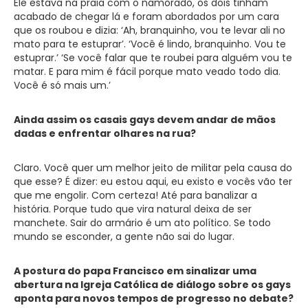
Ele estava na praia com o namorado, os dois tinham
acabado de chegar lá e foram abordados por um cara
que os roubou e dizia: ‘Ah, branquinho, vou te levar ali no
mato para te estuprar’. ‘Você é lindo, branquinho. Vou te
estuprar.’ ‘Se você falar que te roubei para alguém vou te
matar. E para mim é fácil porque mato veado todo dia.
Você é só mais um.’
Ainda assim os casais gays devem andar de mãos
dadas e enfrentar olhares na rua?
Claro. Você quer um melhor jeito de militar pela causa do
que esse? É dizer: eu estou aqui, eu existo e vocês vão ter
que me engolir. Com certeza! Até para banalizar a
história. Porque tudo que vira natural deixa de ser
manchete. Sair do armário é um ato político. Se todo
mundo se esconder, a gente não sai do lugar.
A postura do papa Francisco em sinalizar uma
abertura na Igreja Católica de diálogo sobre os gays
aponta para novos tempos de progresso no debate?