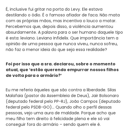
É, inclusive fui gritar na porta do Levy. Ele estava
destilando o ódio. É o famoso afiador de faca. Não mata
com as próprias mãos, mas incentiva o louco a matar.
Percebemos que, depois disso, a violência aumentou
absurdamente. A palavra para o ser humano daquele tipo
é esta: leviano. Leviano Infidelix. Que importância tem a
opinião de uma pessoa que nunca viveu, nunca sofreu,
não faz a menor ideia do que seja essa realidade?
Foi por isso que a sra. declarou, sobre o momento
atual, que ‘estão querendo empurrar nossos filhos
de volta para o armário?’
Eu me referia àqueles que são contra a liberdade. Silas
Malafaia (pastor da Assembleia de Deus), Jair Bolsonaro
(deputado federal pelo PP-RJ), João Campos (deputado
federal pelo PSDB-GO)… Quando olho o perfil dessas
pessoas, vejo uma aura de maldade. Porque acho que
meu filho tem direito à felicidade plena e ele só vai
conseguir fora do armário – sendo quem ele é.