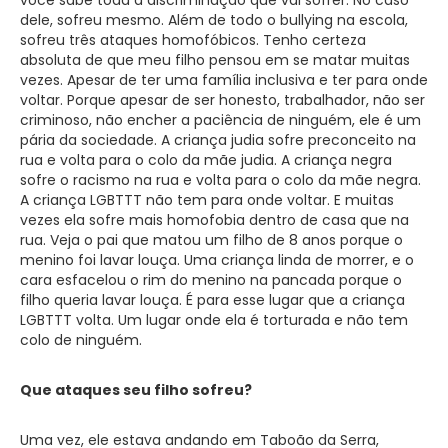
dele, sofreu mesmo. Além de todo o bullying na escola,
sofreu três ataques homofóbicos. Tenho certeza
absoluta de que meu filho pensou em se matar muitas
vezes. Apesar de ter uma família inclusiva e ter para onde
voltar. Porque apesar de ser honesto, trabalhador, não ser
criminoso, não encher a paciência de ninguém, ele é um
pária da sociedade. A criança judia sofre preconceito na
rua e volta para o colo da mãe judia. A criança negra
sofre o racismo na rua e volta para o colo da mãe negra.
A criança LGBTTT não tem para onde voltar. E muitas
vezes ela sofre mais homofobia dentro de casa que na
rua. Veja o pai que matou um filho de 8 anos porque o
menino foi lavar louça. Uma criança linda de morrer, e o
cara esfacelou o rim do menino na pancada porque o
filho queria lavar louça. É para esse lugar que a criança
LGBTTT volta. Um lugar onde ela é torturada e não tem
colo de ninguém.
Que ataques seu filho sofreu?
Uma vez, ele estava andando em Taboão da Serra,