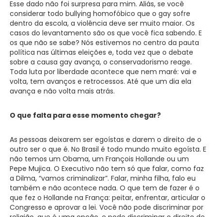
Esse dado não foi surpresa para mim. Aliás, se você
considerar todo bullying homofóbico que o gay sofre
dentro da escola, a violência deve ser muito maior. Os
casos do levantamento são os que você fica sabendo. E
os que não se sabe? Nós estivemos no centro da pauta
política nas últimas eleições e, toda vez que o debate
sobre a causa gay avança, o conservadorismo reage.
Toda luta por liberdade acontece que nem maré: vai e
volta, tem avanços e retrocessos. Até que um dia ela
avança e não volta mais atrás.
O que falta para esse momento chegar?
As pessoas deixarem ser egoístas e darem o direito de o
outro ser o que é. No Brasil é todo mundo muito egoísta. E
não temos um Obama, um François Hollande ou um
Pepe Mujica. O Executivo não tem só que falar, como faz
a Dilma, “vamos criminalizar”. Falar, minha filha, falo eu
também e não acontece nada. O que tem de fazer é o
que fez o Hollande na França: peitar, enfrentar, articular o
Congresso e aprovar a lei. Você não pode discriminar por
religião, que é uma opção, e pode discriminar o direito de