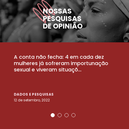
NOSSAS
PESQUISAS
DE OPINIÃO
A conta não fecha: 4 em cada dez
P
la
mulheres já sofreram importunação
a
sexual e viveram situaçõ...
m
DADOS E PESQUISAS
D
12 de setembro, 2022
25