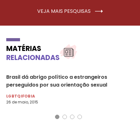
VEJA MAIS PESQUISAS
MATÉRIAS
RELACIONADAS
os
Brasil dá abrigo político a estrangeiros
Co
perseguidos por sua orientação sexual
de
LGBTQIFOBIA
LG
26 de maio, 2015
24 