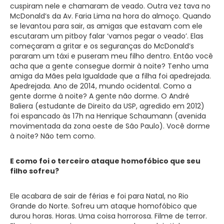
cuspiram nele e chamaram de veado. Outra vez tava no
McDonald’s da Av. Faria Lima na hora do almoço. Quando
se levantou para sair, as amigas que estavam com ele
escutaram um pitboy falar ‘vamos pegar o veado’. Elas
começaram a gritar e os seguranças do McDonald’s
pararam um táxi e puseram meu filho dentro. Então você
acha que a gente consegue dormir à noite? Tenho uma
amiga da Mães pela Igualdade que a filha foi apedrejada.
Apedrejada. Ano de 2014, mundo ocidental. Como a
gente dorme à noite? A gente não dorme. O André
Baliera (estudante de Direito da USP, agredido em 2012)
foi espancado às 17h na Henrique Schaumann (avenida
movimentada da zona oeste de São Paulo). Você dorme
à noite? Não tem como.
E como foi o terceiro ataque homofóbico que seu
filho sofreu?
Ele acabara de sair de férias e foi para Natal, no Rio
Grande do Norte. Sofreu um ataque homofóbico que
durou horas. Horas. Uma coisa horrorosa. Filme de terror.