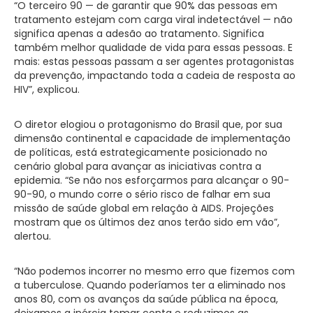
“O terceiro 90 — de garantir que 90% das pessoas em
tratamento estejam com carga viral indetectável — não
significa apenas a adesão ao tratamento. Significa
também melhor qualidade de vida para essas pessoas. E
mais: estas pessoas passam a ser agentes protagonistas
da prevenção, impactando toda a cadeia de resposta ao
HIV”, explicou.
O diretor elogiou o protagonismo do Brasil que, por sua
dimensão continental e capacidade de implementação
de políticas, está estrategicamente posicionado no
cenário global para avançar as iniciativas contra a
epidemia. “Se não nos esforçarmos para alcançar o 90-
90-90, o mundo corre o sério risco de falhar em sua
missão de saúde global em relação à AIDS. Projeções
mostram que os últimos dez anos terão sido em vão”,
alertou.
“Não podemos incorrer no mesmo erro que fizemos com
a tuberculose. Quando poderíamos ter a eliminado nos
anos 80, com os avanços da saúde pública na época,
deixamos a inércia tomar conta e reduzimos as