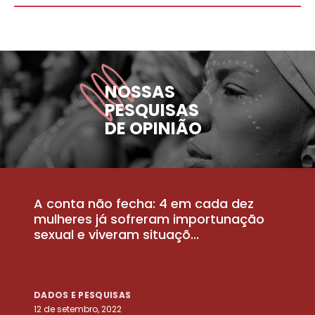
NOSSAS
PESQUISAS
DE OPINIÃO
A conta não fecha: 4 em cada dez
P
la
mulheres já sofreram importunação
a
sexual e viveram situaçõ...
m
DADOS E PESQUISAS
D
12 de setembro, 2022
25