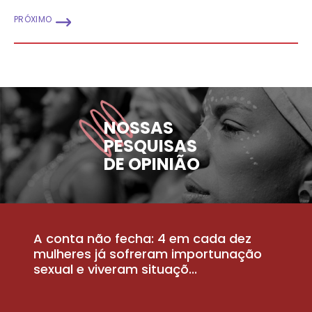
PRÓXIMO
NOSSAS
PESQUISAS
DE OPINIÃO
A conta não fecha: 4 em cada dez
P
la
mulheres já sofreram importunação
a
sexual e viveram situaçõ...
m