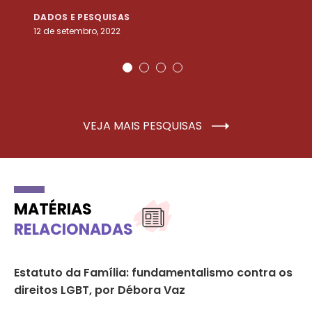
DADOS E PESQUISAS
D
12 de setembro, 2022
25
VEJA MAIS PESQUISAS
MATÉRIAS
RELACIONADAS
 e
Estatuto da Família: fundamentalismo contra os
Ca
direitos LGBT, por Débora Vaz
so