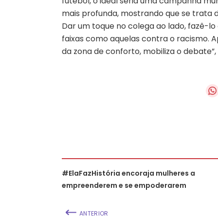
futebol, o ideal seria uma campanha m
mais profunda, mostrando que se trata d
Dar um toque no colega ao lado, fazê-lo
faixas como aquelas contra o racismo. A
da zona de conforto, mobiliza o debate”, 
#ElaFazHistória encoraja mulheres a
empreenderem e se empoderarem
ANTERIOR