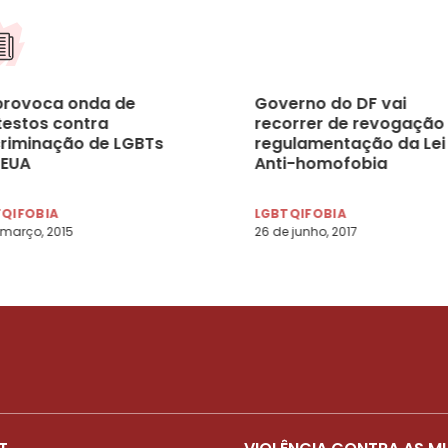
 provoca onda de
Governo do DF vai
testos contra
recorrer de revogação
criminação de LGBTs
regulamentação da Lei
 EUA
Anti-homofobia
TQIFOBIA
LGBTQIFOBIA
 março, 2015
26 de junho, 2017