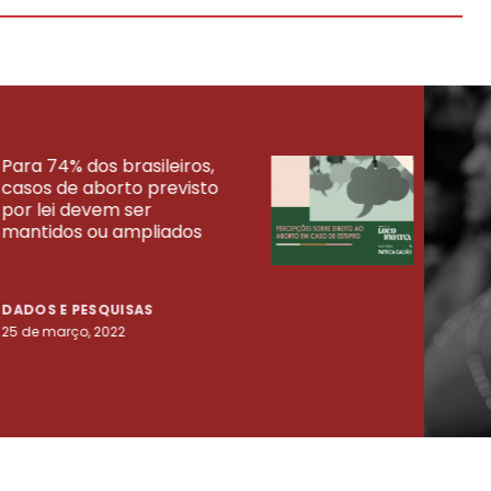
Para 74% dos brasileiros,
30% 
casos de aborto previsto
fora
UISAS
por lei devem ser
mort
mantidos ou ampliados
uma 
tenta
DADOS E PESQUISAS
DADO
25 de março, 2022
23 de