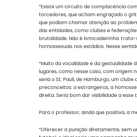
“Existe um circuito de complacência co
torcedores, que acham engraçado o grito 
que podiam chamar atenção ao problem
das entidades, como clubes e federaçõe
brutalidade. Não é brincadeirinha: trata
homossexuais nos estádios. Nesse sentido, a
“Muito da vocalidade e da gestualidade 
lugares, como nesse caso, com origem n
seria o St. Pauli, de Hamburgo, um club
preconceitos: a estrangeiros, a homoss
direita. Seria bom dar visibilidade a esse 
Para o professor, ainda que positiva, a m
“Oferecer a punição diretamente, sem um