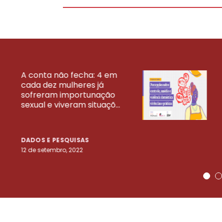
A conta não fecha: 4 em
cada dez mulheres já
VEJA MAIS PESQ
sofreram importunação
sexual e viveram situaçõ...
DADOS E PESQUISAS
12 de setembro, 2022