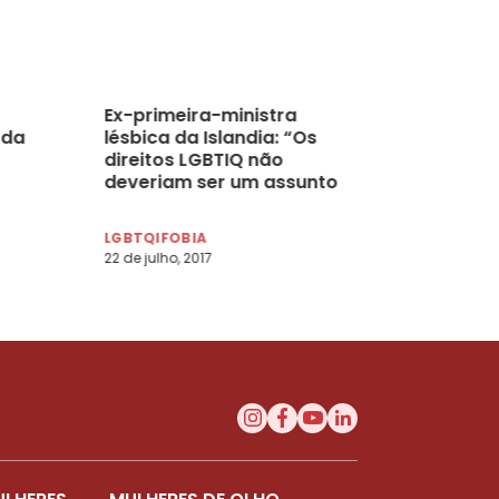
Ex-primeira-ministra
 da
lésbica da Islandia: “Os
direitos LGBTIQ não
deveriam ser um assunto
local e sim global”
LGBTQIFOBIA
22 de julho, 2017