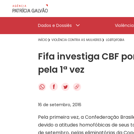
Dados e Dossiês
Violênci
INÍCIO
VIOLÊNCIA CONTRA AS MULHERES
LGBTQIFOBIA
Fifa investiga CBF p
pela 1ª vez
f
16 de setembro, 2016
Pela primeira vez, a Confederação Brasil
devido a atitudes homofóbicas de seus t
de setembro, pelas eliminatórias da Cop