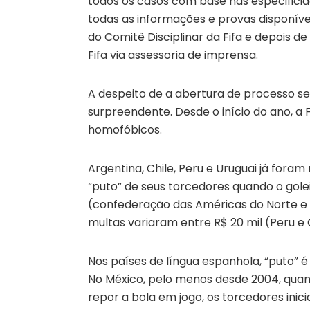
todos os casos com base nas especifici
todas as informações e provas disponíve
do Comitê Disciplinar da Fifa e depois de
Fifa via assessoria de imprensa.
A despeito de a abertura de processo ser
surpreendente. Desde o início do ano, a 
homofóbicos.
Argentina, Chile, Peru e Uruguai já foram
“puto” de seus torcedores quando o golei
(confederação das Américas do Norte e C
multas variaram entre R$ 20 mil (Peru e C
Nos países de língua espanhola, “puto” é
No México, pelo menos desde 2004, quan
repor a bola em jogo, os torcedores ini