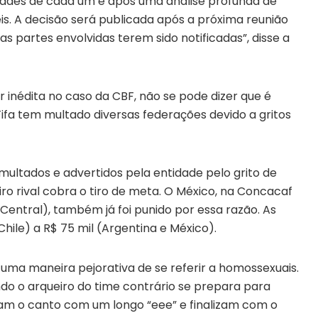
dades de cada um e após uma análise profunda de
is. A decisão será publicada após a próxima reunião
 as partes envolvidas terem sido notificadas”, disse a
 inédita no caso da CBF, não se pode dizer que é
Fifa tem multado diversas federações devido a gritos
 multados e advertidos pela entidade pelo grito de
ro rival cobra o tiro de meta. O México, na Concacaf
entral), também já foi punido por essa razão. As
hile) a R$ 75 mil (Argentina e México).
 uma maneira pejorativa de se referir a homossexuais.
do o arqueiro do time contrário se prepara para
ciam o canto com um longo “eee” e finalizam com o