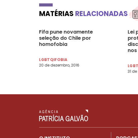
MATÉRIAS
RELACIONADAS
Fifa pune novamente
Lei
seleção do Chile por
pro
homofobia
dis
nos
LGBTQIFOBIA
20 de dezembro, 2016
LGB
31 de