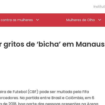
Institu
a contra as mulheres
Mulheres de Olho
or gritos de ‘bicha’ em Manau
eira de Futebol (CBF) pode ser multada pela Fifa
orcedores. Na partida entre Brasil e Colômbia, em 6
a de 2018, boa parte das pessoas presentes na Arena