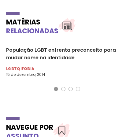
MATÉRIAS
RELACIONADAS
População LGBT enfrenta preconceito para
Ho
mudar nome na identidade
ca
LGBTQIFOBIA
LG
15 de dezembro, 2014
6 d
NAVEGUE POR
ASSUNTO