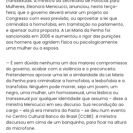
transsexuais. A ministra da Secretaria de Políticas para
Mulheres, Eleonora Menicucci, anunciou, nesta terça-
feira, que o governo deverá enviar um projeto ao
Congresso com essa previsão, ou aproveitar a lei que
criminaliza a homofobia, em tramitação no parlamento,
e apensar outra proposta. A Lei Maria da Penha foi
sancionada em 2006 e aumentou o rigor das punições
aos homens que agridem física ou psicologicamente
uma mulher ou a esposa.
— É sem dúvida nenhuma um dos maiores compromissos
do governo, acabar com a violência e o preconceito.
Pretendemos aprovar uma lei a similaridade da Lei Maria
da Penha para criminalizar a homofobia, a lesbofobia e a
transfobia. Ninguém pode morrer, seja um jovem, um
negro, uma mulher, um homossexual, uma lésbica ou
transsexual por qualquer identidade que assuma – disse a
ministra Menicucci em seu discurso. Sua recondução ao
cargo – ela já era ministra da Pasta – se deu num evento
no Centro Cultural Banco do Brasil (CCBB). A ministra
discursou em cima de um banquinho, para ficar na altura
do microfone.