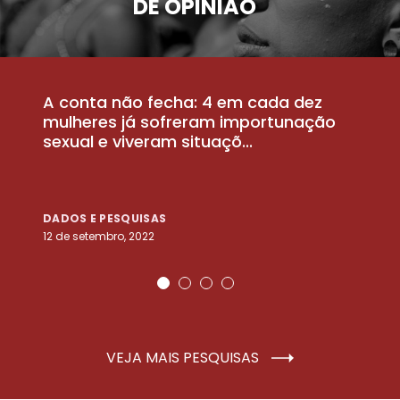
DE OPINIÃO
A conta não fecha: 4 em cada dez
P
la
mulheres já sofreram importunação
a
sexual e viveram situaçõ...
m
DADOS E PESQUISAS
D
12 de setembro, 2022
25
VEJA MAIS PESQUISAS