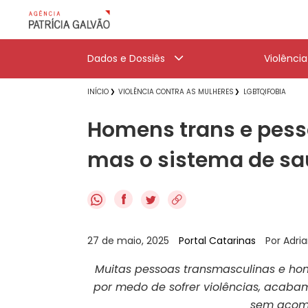
Dados e Dossiês
Violênci
INÍCIO
VIOLÊNCIA CONTRA AS MULHERES
LGBTQIFOBIA
Homens trans e pes
mas o sistema de sa
f
27 de maio, 2025
Portal Catarinas
Por Adri
Muitas pessoas transmasculinas e h
por medo de sofrer violências, acaba
sem acomp