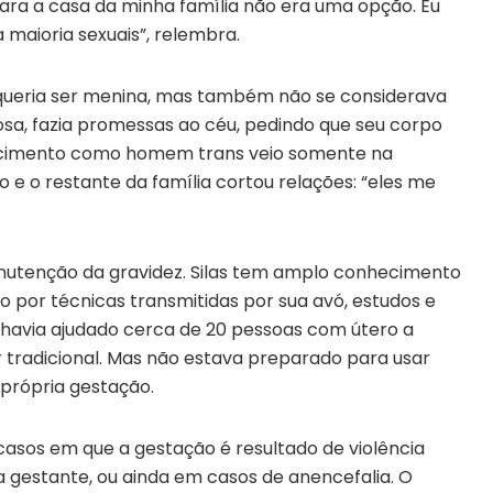
ara a casa da minha família não era uma opção. Eu
 a maioria sexuais”, relembra.
o queria ser menina, mas também não se considerava
osa, fazia promessas ao céu, pedindo que seu corpo
hecimento como homem trans veio somente na
 e o restante da família cortou relações: “eles me
anutenção da gravidez. Silas tem amplo conhecimento
do por técnicas transmitidas por sua avó, estudos e
, havia ajudado cerca de 20 pessoas com útero a
r tradicional. Mas não estava preparado para usar
própria gestação.
s casos em que a gestação é resultado de violência
a gestante, ou ainda em casos de anencefalia. O