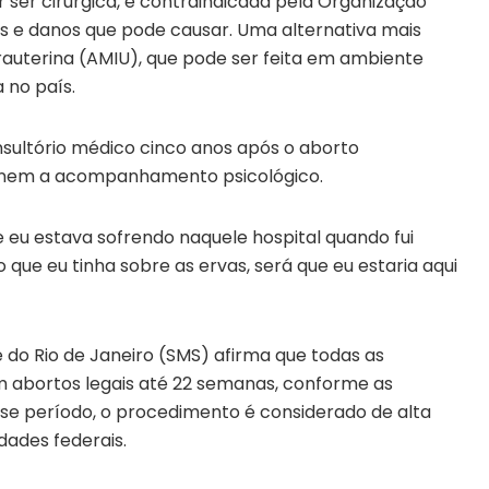
 ser cirúrgica, é contraindicada pela Organização
s e danos que pode causar. Uma alternativa mais
trauterina (AMIU), que pode ser feita em ambiente
 no país.
nsultório médico cinco anos após o aborto
 nem a acompanhamento psicológico.
e eu estava sofrendo naquele hospital quando fui
 que eu tinha sobre as ervas, será que eu estaria aqui
 do Rio de Janeiro (SMS) afirma que todas as
m abortos legais até 22 semanas, conforme as
esse período, o procedimento é considerado de alta
dades federais.