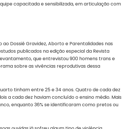
equipe capacitada e sensibilizada, em articulação com
 ao Dossiê Gravidez, Aborto e Parentalidades nas
studos publicados na edição especial da Revista
 levantamento, que entrevistou 900 homens trans e
rama sobre as vivências reprodutivas dessa
quarto tinham entre 25 e 34 anos. Quatro de cada dez
ois a cada dez haviam concluído o ensino médio. Mais
nco, enquanto 36% se identificaram como pretos ou
oas ouvidas já sofreu algum tipo de violência