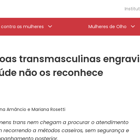
Institu
a contra as mulheres
Mulheres de Olho
soas transmasculinas engrav
úde não os reconhece
ana Amâncio e Mariana Rosetti
omens trans nem chegam a procurar o atendimento
m recorrendo a métodos caseiros, sem segurança e
anhamento posterior.