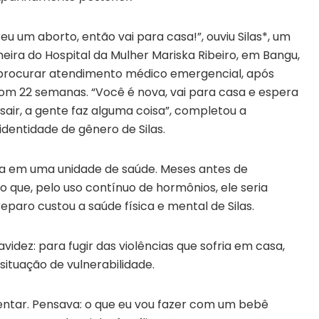
eu um aborto, então vai para casa!”, ouviu Silas*, um
ira do Hospital da Mulher Mariska Ribeiro, em Bangu,
o procurar atendimento médico emergencial, após
om 22 semanas. “Você é nova, vai para casa e espera
o sair, a gente faz alguma coisa”, completou a
 identidade de gênero de Silas.
fria em uma unidade de saúde. Meses antes de
 que, pelo uso contínuo de hormônios, ele seria
eparo custou a saúde física e mental de Silas.
dez: para fugir das violências que sofria em casa,
tuação de vulnerabilidade.
mentar. Pensava: o que eu vou fazer com um bebê