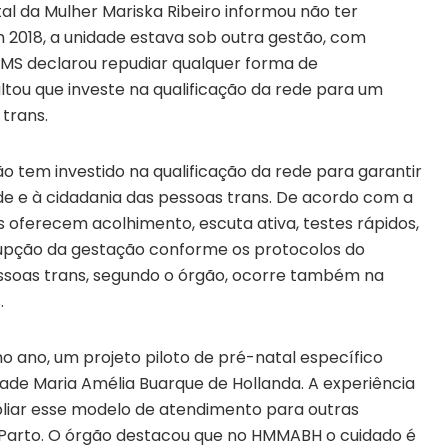
tal da Mulher Mariska Ribeiro informou não ter
 2018, a unidade estava sob outra gestão, com
SMS declarou repudiar qualquer forma de
ltou que investe na qualificação da rede para um
trans.
ão tem investido na qualificação da rede para garantir
de e à cidadania das pessoas trans. De acordo com a
s oferecem acolhimento, escuta ativa, testes rápidos,
errupção da gestação conforme os protocolos do
essoas trans, segundo o órgão, ocorre também na
.
mo ano, um projeto piloto de pré-natal específico
ade Maria Amélia Buarque de Hollanda. A experiência
liar esse modelo de atendimento para outras
 Parto. O órgão destacou que no HMMABH o cuidado é