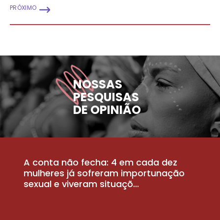
PRÓXIMO
NOSSAS
PESQUISAS
DE OPINIÃO
A conta não fecha: 4 em cada dez
P
la
mulheres já sofreram importunação
a
sexual e viveram situaçõ...
m