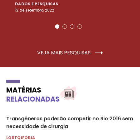
DADOS E PESQUISAS
D
12 de setembro, 2022
25
VEJA MAIS PESQUISAS
MATÉRIAS
RELACIONADAS
Transgêneros poderão competir no Rio 2016 sem
Br
necessidade de cirurgia
pa
LGBTQIFOBIA
LG