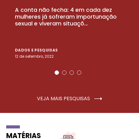
A conta não fecha: 4 em cada dez
P
la
mulheres já sofreram importunação
a
sexual e viveram situaçõ...
m
DADOS E PESQUISAS
D
12 de setembro, 2022
25
VEJA MAIS PESQUISAS
MATÉRIAS