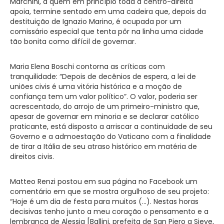
Marchini, a quem em princípio toda a centro-direita
apoia, termine sentado em uma cadeira que, depois da
destituição de Ignazio Marino, é ocupada por um
comissário especial que tenta pôr na linha uma cidade
tão bonita como difícil de governar.
Maria Elena Boschi contorna as críticas com
tranquilidade: “Depois de decênios de espera, a lei de
uniões civis é uma vitória histórica e a moção de
confiança tem um valor político”. O valor, poderia ser
acrescentado, do arrojo de um primeiro-ministro que,
apesar de governar em minoria e se declarar católico
praticante, está disposto a arriscar a continuidade de seu
Governo e a admoestação do Vaticano com a finalidade
de tirar a Itália de seu atraso histórico em matéria de
direitos civis.
Matteo Renzi postou em sua página no Facebook um
comentário em que se mostra orgulhoso de seu projeto:
“Hoje é um dia de festa para muitos (…). Nestas horas
decisivas tenho junto a meu coração o pensamento e a
lembrança de Alessia [Ballini, prefeita de San Piero a Sieve,