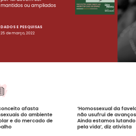
mantidos ou ampliados
uma 
tenta
DADOS E PESQUISAS
DADO
25 de março, 2022
23 de
conceito afasta
‘Homossexual da favel
nsexuais do ambiente
não usufrui de avanços
olar e do mercado de
Ainda estamos lutando
balho
pela vida’, diz ativista
transexual