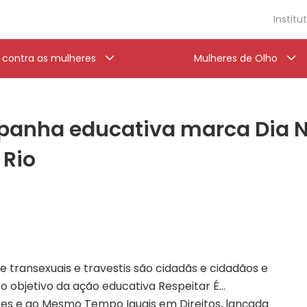
Institu
a contra as mulheres
Mulheres de Olho
anha educativa marca Dia N
 Rio
 transexuais e travestis são cidadãs e cidadãos e
o objetivo da ação educativa Respeitar É…
es e ao Mesmo Tempo Iguais em Direitos, lançada