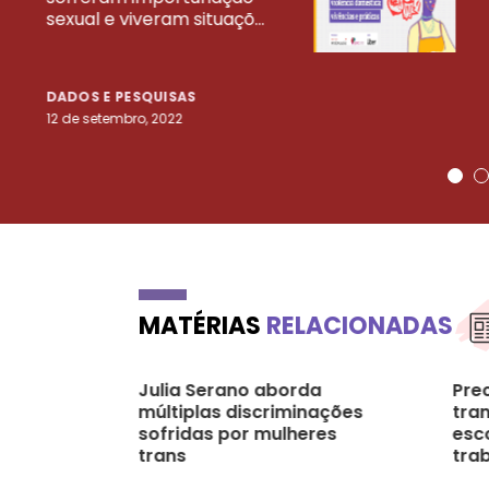
sexual e viveram situaçõ...
DADOS E PESQUISAS
12 de setembro, 2022
MATÉRIAS
RELACIONADAS
Julia Serano aborda
Pre
múltiplas discriminações
tra
sofridas por mulheres
esc
trans
tra