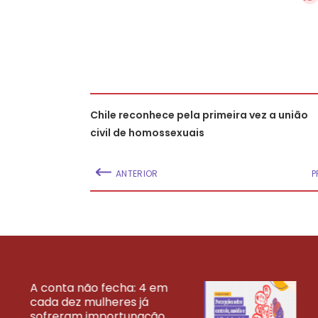
Chile reconhece pela primeira vez a união
civil de homossexuais
ANTERIOR
P
A conta não fecha: 4 em
cada dez mulheres já
VEJA MAIS PESQ
sofreram importunação