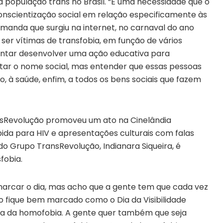
la população trans no Brasil. “É uma necessidade que o
nscientização social em relação especificamente às
emanda que surgiu na internet, no carnaval do ano
r vítimas de transfobia, em função de vários
tentar desenvolver uma ação educativa para
itar o nome social, mas entender que essas pessoas
 à saúde, enfim, a todos os bens sociais que fazem
ansRevolução promoveu um ato na Cinelândia
pida para HIV e apresentações culturais com falas
 do Grupo TransRevolução, Indianara Siqueira, é
fobia.
marcar o dia, mas acho que a gente tem que cada vez
so fique bem marcado como o Dia da Visibilidade
va da homofobia. A gente quer também que seja