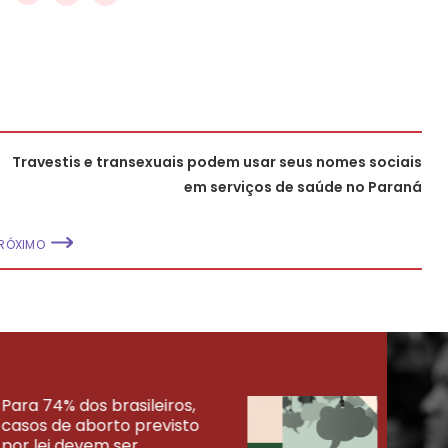
Travestis e transexuais podem usar seus nomes sociais
em serviços de saúde no Paraná
RÓXIMO
Para 74% dos brasileiros,
30% 
casos de aborto previsto
fora
UISAS
por lei devem ser
mort