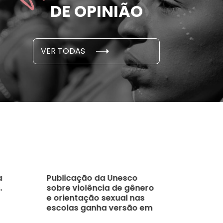
DE OPINIÃO
em cada 6 já sofreu
cidade
...
S E PESQUISAS
DADOS E P
VER TODAS
 novembro, 2021
15 de outubro
a
Publicação da Unesco
.
sobre violência de gênero
e orientação sexual nas
escolas ganha versão em
português