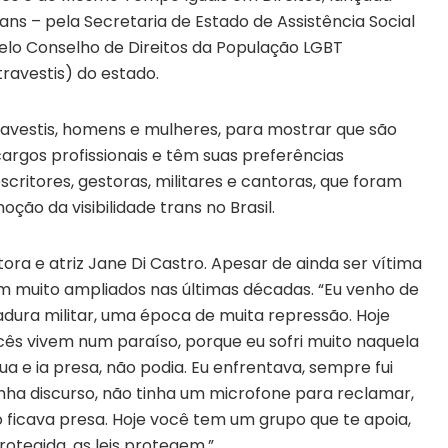
Trans – pela Secretaria de Estado de Assistência Social
pelo Conselho de Direitos da População LGBT
 travestis) do estado.
ravestis, homens e mulheres, para mostrar que são
argos profissionais e têm suas preferências
escritores, gestoras, militares e cantoras, que foram
oção da visibilidade trans no Brasil.
a e atriz Jane Di Castro. Apesar de ainda ser vítima
oram muito ampliados nas últimas décadas. “Eu venho de
adura militar, uma época de muita repressão. Hoje
cês vivem num paraíso, porque eu sofri muito naquela
a e ia presa, não podia. Eu enfrentava, sempre fui
nha discurso, não tinha um microfone para reclamar,
o ficava presa. Hoje você tem um grupo que te apoia,
otegida, as leis protegem.”