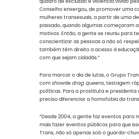
quadro de exclusão e violência vivido pe
Conselho enxergou, de promover uma co
mulheres transexuais, a partir de uma d
passado, quando algumas começaram a se
motivos. Então, a gente se reuniu para 
conscientizar as pessoas a não só respe
também têm direito a acesso à educação,
com que sejam cidadãs.”
Para marcar o dia de lutas, o Grupo Tr
com
show
de
drag queens
, testagem rá
políticas. Para a prostituta e presidenta
preciso diferenciar a homofobia da trans
“Desde 2004, a gente faz eventos para 
mais fazer eventos públicos para que is
Trans, não só apenas sob o guarda-chu