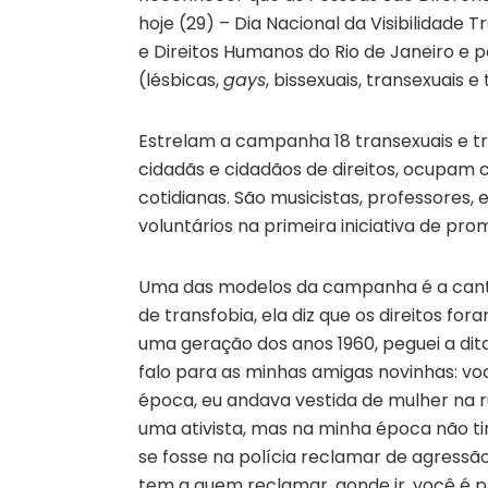
hoje (29) – Dia Nacional da Visibilidade 
e Direitos Humanos do Rio de Janeiro e 
(lésbicas,
gays
, bissexuais, transexuais e
Estrelam a campanha 18 transexuais e t
cidadãs e cidadãos de direitos, ocupam c
cotidianas. São musicistas, professores, 
voluntários na primeira iniciativa de prom
Uma das modelos da campanha é a cantor
de transfobia, ela diz que os direitos f
uma geração dos anos 1960, peguei a dit
falo para as minhas amigas novinhas: vo
época, eu andava vestida de mulher na ru
uma ativista, mas na minha época não ti
se fosse na polícia reclamar de agressã
tem a quem reclamar, aonde ir, você é pr