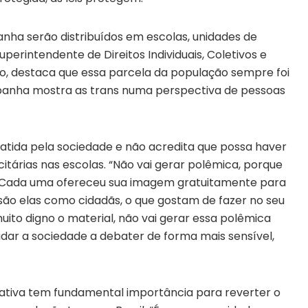
ha serão distribuídos em escolas, unidades de
perintendente de Direitos Individuais, Coletivos e
to, destaca que essa parcela da população sempre foi
mpanha mostra as trans numa perspectiva de pessoas
batida pela sociedade e não acredita que possa haver
citárias nas escolas. “Não vai gerar polêmica, porque
no. Cada uma ofereceu sua imagem gratuitamente para
 elas como cidadãs, o que gostam de fazer no seu
muito digno o material, não vai gerar essa polêmica
judar a sociedade a debater de forma mais sensível,
ciativa tem fundamental importância para reverter o