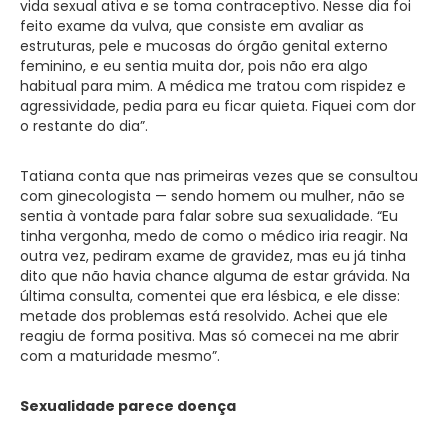
vida sexual ativa e se toma contraceptivo. Nesse dia foi
feito exame da vulva, que consiste em avaliar as
estruturas, pele e mucosas do órgão genital externo
feminino, e eu sentia muita dor, pois não era algo
habitual para mim. A médica me tratou com rispidez e
agressividade, pedia para eu ficar quieta. Fiquei com dor
o restante do dia”.
Tatiana conta que nas primeiras vezes que se consultou
com ginecologista — sendo homem ou mulher, não se
sentia à vontade para falar sobre sua sexualidade. “Eu
tinha vergonha, medo de como o médico iria reagir. Na
outra vez, pediram exame de gravidez, mas eu já tinha
dito que não havia chance alguma de estar grávida. Na
última consulta, comentei que era lésbica, e ele disse:
metade dos problemas está resolvido. Achei que ele
reagiu de forma positiva. Mas só comecei na me abrir
com a maturidade mesmo”.
Sexualidade parece doença