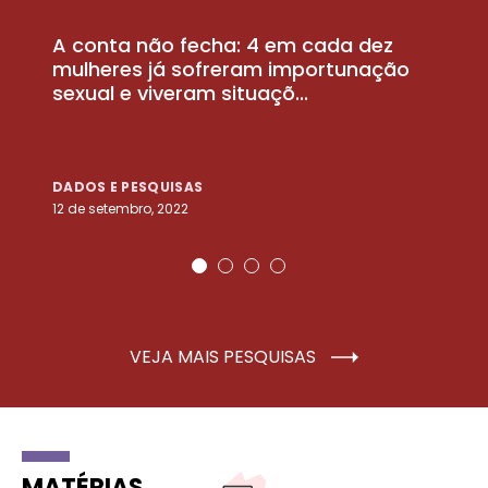
A conta não fecha: 4 em cada dez
P
la
mulheres já sofreram importunação
a
sexual e viveram situaçõ...
m
DADOS E PESQUISAS
D
12 de setembro, 2022
25
VEJA MAIS PESQUISAS
MATÉRIAS