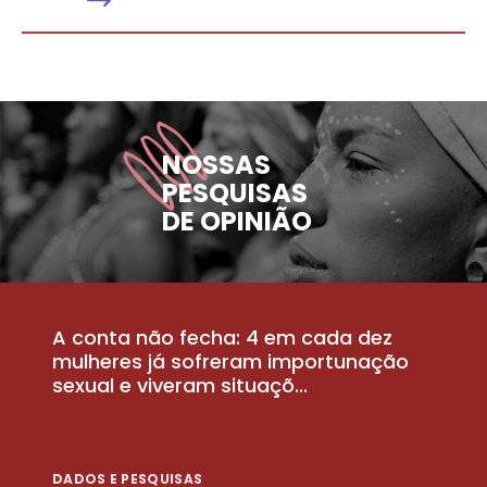
NOSSAS
PESQUISAS
DE OPINIÃO
A conta não fecha: 4 em cada dez
P
la
mulheres já sofreram importunação
a
sexual e viveram situaçõ...
m
DADOS E PESQUISAS
D