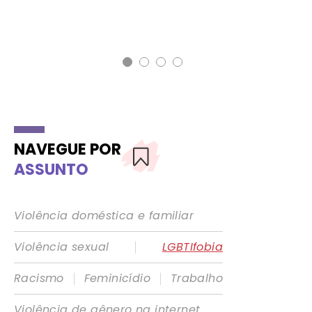
23 
Jo
NAVEGUE POR
ASSUNTO
Violência doméstica e familiar
|
Violência sexual
LGBTIfobia
|
|
Racismo
Feminicídio
Trabalho
Violência de gênero na internet