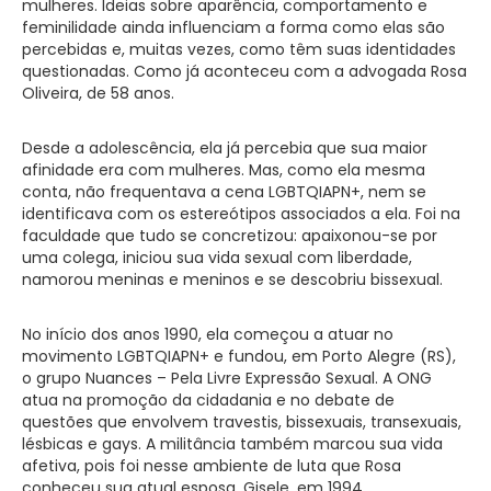
mulheres. Ideias sobre aparência, comportamento e
feminilidade ainda influenciam a forma como elas são
percebidas e, muitas vezes, como têm suas identidades
questionadas. Como já aconteceu com a advogada Rosa
Oliveira, de 58 anos.
Desde a adolescência, ela já percebia que sua maior
afinidade era com mulheres. Mas, como ela mesma
conta, não frequentava a cena LGBTQIAPN+, nem se
identificava com os estereótipos associados a ela. Foi na
faculdade que tudo se concretizou: apaixonou-se por
uma colega, iniciou sua vida sexual com liberdade,
namorou meninas e meninos e se descobriu bissexual.
No início dos anos 1990, ela começou a atuar no
movimento LGBTQIAPN+ e fundou, em Porto Alegre (RS),
o grupo Nuances – Pela Livre Expressão Sexual. A ONG
atua na promoção da cidadania e no debate de
questões que envolvem travestis, bissexuais, transexuais,
lésbicas e gays. A militância também marcou sua vida
afetiva, pois foi nesse ambiente de luta que Rosa
conheceu sua atual esposa, Gisele, em 1994.