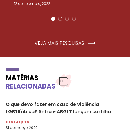
12 de setembro, 2022
25
VEJA MAIS PESQUISAS
MATÉRIAS
RELACIONADAS
ro
O que devo fazer em caso de violência
Co
LGBTIfóbica? Antra e ABGLT lançam cartilha
in
co
DESTAQUES
31 de março, 2020
DE