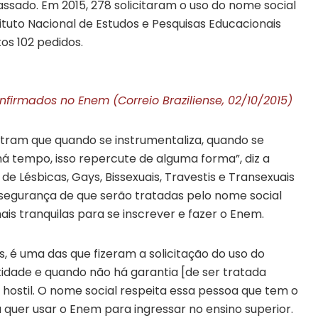
ssado. Em 2015, 278 solicitaram o uso do nome social
ituto Nacional de Estudos e Pesquisas Educacionais
tos 102 pedidos.
nfirmados no Enem (Correio Braziliense, 02/10/2015)
stram que quando se instrumentaliza, quando se
há tempo, isso repercute de alguma forma”, diz a
de Lésbicas, Gays, Bissexuais, Travestis e Transexuais
a segurança de que serão tratadas pelo nome social
is tranquilas para se inscrever e fazer o Enem.
, é uma das que fizeram a solicitação do uso do
tidade e quando não há garantia [de ser tratada
hostil. O nome social respeita essa pessoa que tem o
ra quer usar o Enem para ingressar no ensino superior.