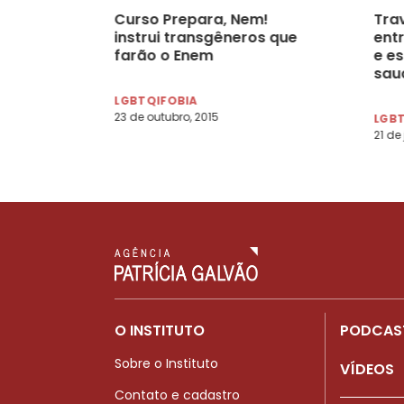
Curso Prepara, Nem!
Tra
instrui transgêneros que
ent
farão o Enem
e e
sau
LGBTQIFOBIA
23 de outubro, 2015
LGB
21 de
O INSTITUTO
PODCAS
Sobre o Instituto
VÍDEOS
Contato e cadastro