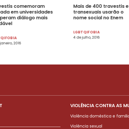
vestis comemoram
Mais de 400 travestis e
rada em universidades
transexuais usarão o
speram diálogo mais
nome social no Enem
dável
LGBTQIFOBIA
4 de julho, 2016
TQIFOBIA
 janeiro, 2016
T
VIOLÊNCIA CONTRA AS M
Violência doméstica e famili
Violência sexual