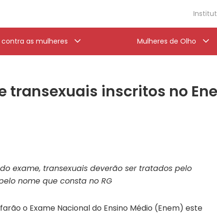
Institu
a contra as mulheres
Mulheres de Olho
e transexuais inscritos no En
do exame, transexuais deverão ser tratados pelo
 pelo nome que consta no RG
 farão o Exame Nacional do Ensino Médio (Enem) este