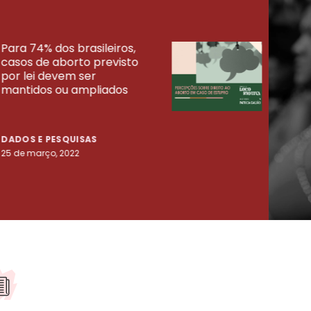
Para 74% dos brasileiros,
30% 
casos de aborto previsto
fora
UISAS
por lei devem ser
mort
mantidos ou ampliados
uma 
tenta
DADOS E PESQUISAS
DADO
25 de março, 2022
23 de