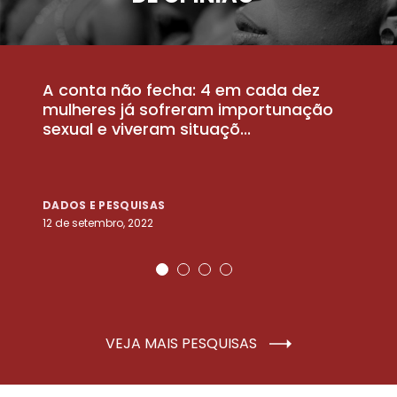
A conta não fecha: 4 em cada dez
P
la
mulheres já sofreram importunação
a
sexual e viveram situaçõ...
m
DADOS E PESQUISAS
D
12 de setembro, 2022
25
VEJA MAIS PESQUISAS