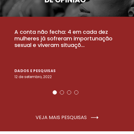
A conta não fecha: 4 em cada dez
P
la
mulheres já sofreram importunação
a
sexual e viveram situaçõ...
m
DADOS E PESQUISAS
D
12 de setembro, 2022
25
VEJA MAIS PESQUISAS