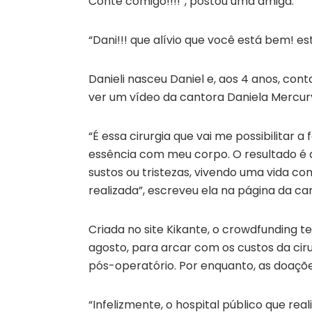
Conte comigo!!!!”, postou uma amiga.
“Dani!!! que alívio que você está bem! 
Danieli nasceu Daniel e, aos 4 anos, con
ver um vídeo da cantora Daniela Mercury
“É essa cirurgia que vai me possibilitar a
essência com meu corpo. O resultado é 
sustos ou tristezas, vivendo uma vida c
realizada”, escreveu ela na página da c
Criada no site Kikante, o crowdfunding t
agosto, para arcar com os custos da cir
pós-operatório. Por enquanto, as doaçõ
“Infelizmente, o hospital público que real