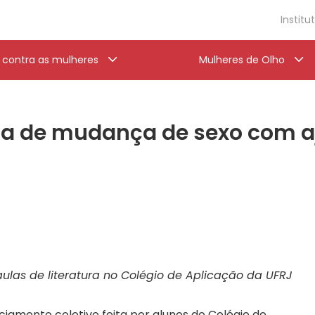
Institu
a contra as mulheres
Mulheres de Olho
gia de mudança de sexo com a
aulas de literatura no Colégio de Aplicação da UFRJ
amento coletivo feita por alunos do Colégio de