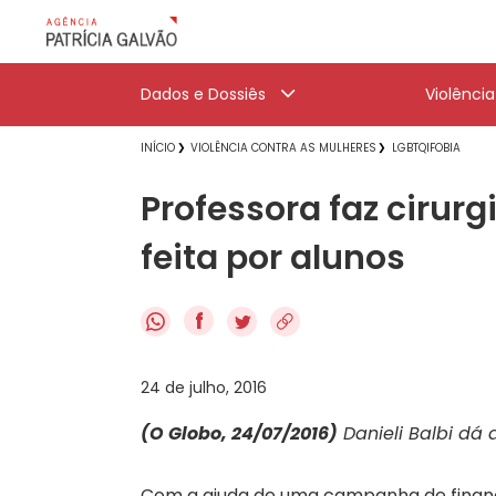
Dados e Dossiês
Violênci
INÍCIO
VIOLÊNCIA CONTRA AS MULHERES
LGBTQIFOBIA
Professora faz cirur
feita por alunos
f
24 de julho, 2016
(O Globo, 24/07/2016)
Danieli Balbi dá 
Com a ajuda de uma campanha de financi