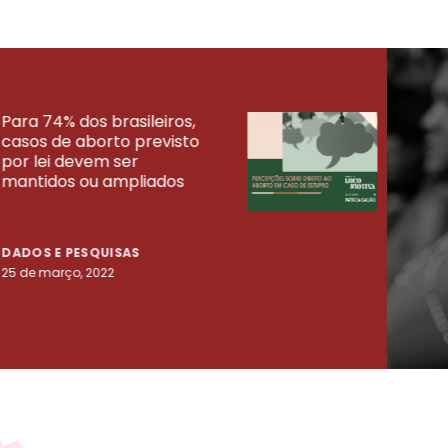
Para 74% dos brasileiros,
30% 
casos de aborto previsto
fora
UISAS
por lei devem ser
mort
mantidos ou ampliados
uma 
tenta
DADOS E PESQUISAS
DADO
25 de março, 2022
23 de