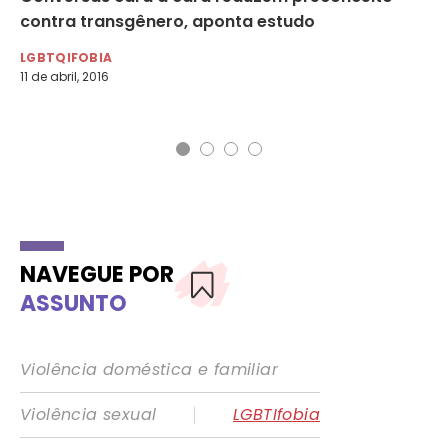
contra transgênero, aponta estudo
tr
LGBTQIFOBIA
LG
11 de abril, 2016
19 
NAVEGUE POR
ASSUNTO
Violência doméstica e familiar
|
Violência sexual
LGBTIfobia