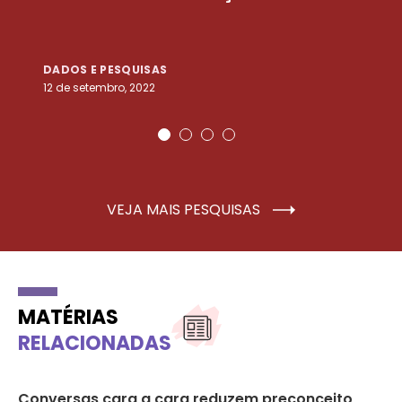
DADOS E PESQUISAS
D
12 de setembro, 2022
25
VEJA MAIS PESQUISAS
MATÉRIAS
RELACIONADAS
Conversas cara a cara reduzem preconceito
No