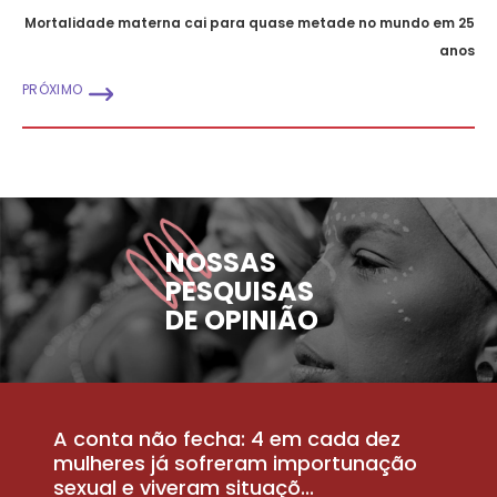
Mortalidade materna cai para quase metade no mundo em 25
anos
PRÓXIMO
NOSSAS
PESQUISAS
DE OPINIÃO
A conta não fecha: 4 em cada dez
P
la
mulheres já sofreram importunação
a
sexual e viveram situaçõ...
m