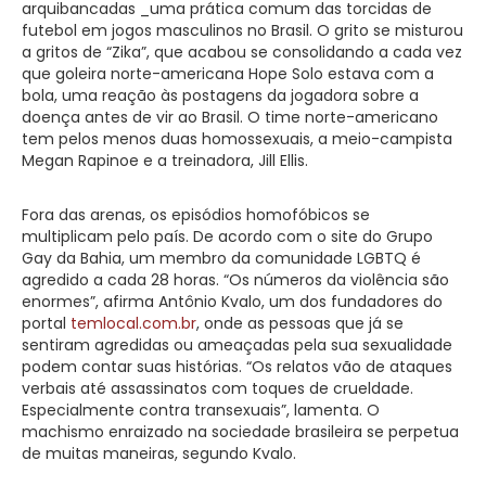
arquibancadas _uma prática comum das torcidas de
futebol em jogos masculinos no Brasil. O grito se misturou
a gritos de “Zika”, que acabou se consolidando a cada vez
que goleira norte-americana Hope Solo estava com a
bola, uma reação às postagens da jogadora sobre a
doença antes de vir ao Brasil. O time norte-americano
tem pelos menos duas homossexuais, a meio-campista
Megan Rapinoe e a treinadora, Jill Ellis.
Fora das arenas, os episódios homofóbicos se
multiplicam pelo país. De acordo com o site do Grupo
Gay da Bahia, um membro da comunidade LGBTQ é
agredido a cada 28 horas. “Os números da violência são
enormes”, afirma Antônio Kvalo, um dos fundadores do
portal
temlocal.com.br
, onde as pessoas que já se
sentiram agredidas ou ameaçadas pela sua sexualidade
podem contar suas histórias. “Os relatos vão de ataques
verbais até assassinatos com toques de crueldade.
Especialmente contra transexuais”, lamenta. O
machismo enraizado na sociedade brasileira se perpetua
de muitas maneiras, segundo Kvalo.