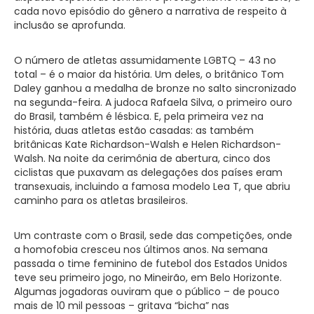
cada novo episódio do gênero a narrativa de respeito à
inclusão se aprofunda.
O número de atletas assumidamente LGBTQ – 43 no
total – é o maior da história. Um deles, o britânico Tom
Daley ganhou a medalha de bronze no salto sincronizado
na segunda-feira. A judoca Rafaela Silva, o primeiro ouro
do Brasil, também é lésbica. E, pela primeira vez na
história, duas atletas estão casadas: as também
britânicas Kate Richardson-Walsh e Helen Richardson-
Walsh. Na noite da cerimônia de abertura, cinco dos
ciclistas que puxavam as delegações dos países eram
transexuais, incluindo a famosa modelo Lea T, que abriu
caminho para os atletas brasileiros.
Um contraste com o Brasil, sede das competições, onde
a homofobia cresceu nos últimos anos. Na semana
passada o time feminino de futebol dos Estados Unidos
teve seu primeiro jogo, no Mineirão, em Belo Horizonte.
Algumas jogadoras ouviram que o público – de pouco
mais de 10 mil pessoas – gritava “bicha” nas