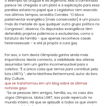
o exemplo do Uruguai e da Argentina. Mas a caminhada
parece ter chegado a um platô e a explicação para essa
paralisia estaria no papel que o Legislativo tem exercido
nos últimos tempos, acredita Corrales. “O bloco
parlamentar evangélico [mais conservador] é um pouco
mais da metade do que qualquer outro grupo político no
Congresso”, observa. Os deputados evangélicos têm
defendido projetos polêmicos e excludentes, como o
Estatuto da Família – que apenas reconhece casais
heterossexuais – e até já propôs a cura gay.
Por isso, o tom desta Olimpíada ganha ainda mais
importância. Neste contexto, a visibilidade dos atletas
assumidos tem um ganho incomensurável para o
coletivo. “É a única coisa que temos para contribuir pela
luta LGBTQ ”, alerta Matthew Rettenmund, autor do livro
Boy Culture
,
que se transformou em um blog sobre as últimas
notícias gays
. “Se as pessoas têm amigos, família, ou, no caso dos
Jogos Olímpicos, ídolos LGBT, isso pode repercutir no
mundo inteiro. Há que se aplaudir a todos os que vivem