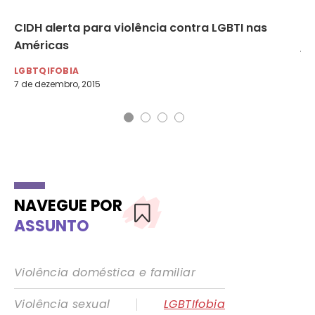
CIDH alerta para violência contra LGBTI nas
At
Américas
jo
LGBTQIFOBIA
LG
7 de dezembro, 2015
8 d
NAVEGUE POR
ASSUNTO
Violência doméstica e familiar
|
Violência sexual
LGBTIfobia