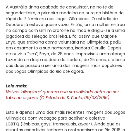
A Austrália tinha acabado de conquistar, na noite de
segunda-feira, a primeira medalha de ouro da história do
rúgbi de 7 feminino nos Jogos Olímpicos. O estádio de
Deodoro já estava quase vazio. Então, uma mulher entrou
no campo com um microfone na mão e dirigiu-se a uma
jogadora da seleção brasileira. E foi assim que Marjorie
Enya, que trabalha como voluntária na Olimpíada, pediu
em casamento a sua namorada, Isadora Cerullo. Depois
de ouvir o “sim”, Enya, de 28 anos, improvisou uma aliança
fazendo um laço no dedo de Isadora, de 25 anos, e o beijo
das duas passou a ser uma das imagens mais populares
dos Jogos Olímpicos do Rio até agora.
Leia mais:
Noivas ‘olímpicas’ querem que sexualidade deixe de ser
tabu no esporte (O Estado de S. Paulo, 09/08/2016)
Esta é apenas uma das mais recentes imagens dos Jogos
Olímpicos com vocação para acolher o coletivo
LGBTQ (lésbicas, gays, transexuais,
queer
). Ainda que as
disputas esportivas tenham o protagonismo na Rio 2016, a