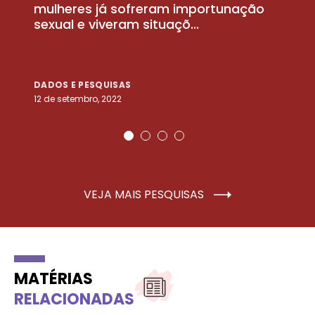
la
mulheres já sofreram importunação
a
sexual e viveram situaçõ...
m
DADOS E PESQUISAS
D
12 de setembro, 2022
25
VEJA MAIS PESQUISAS
MATÉRIAS
RELACIONADAS