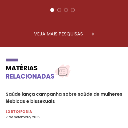
VEJA MAIS PESQUISAS
MATÉRIAS
RELACIONADAS
Saúde lança campanha sobre saúde de mulheres
Ig
lésbicas e bissexuais
ho
LGBTQIFOBIA
LG
2 de setembro, 2015
17 