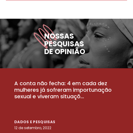
NOSSAS
PESQUISAS
DE OPINIÃO
A conta não fecha: 4 em cada dez
P
la
mulheres já sofreram importunação
a
sexual e viveram situaçõ...
m
DADOS E PESQUISAS
D
12 de setembro, 2022
25