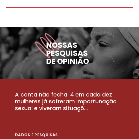
NOSSAS
PESQUISAS
DE OPINIÃO
A conta não fecha: 4 em cada dez
P
la
mulheres já sofreram importunação
a
sexual e viveram situaçõ...
m
DADOS E PESQUISAS
D