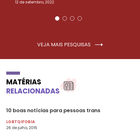
12 de setembro, 2022
25
VEJA MAIS PESQUISAS
MATÉRIAS
RELACIONADAS
10 boas notícias para pessoas trans
No
pe
LGBTQIFOBIA
26 de julho, 2015
LG
6 d