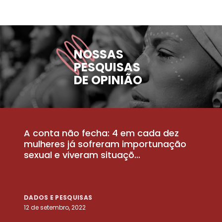
NOSSAS
PESQUISAS
DE OPINIÃO
A conta não fecha: 4 em cada dez
P
la
mulheres já sofreram importunação
a
sexual e viveram situaçõ...
m
DADOS E PESQUISAS
D
12 de setembro, 2022
25