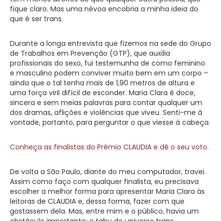
fique claro. Mas uma névoa encobria a minha ideia do
que é ser trans.
Durante a longa entrevista que fizemos na sede do Grupo
de Trabalhos em Prevenção (GTP), que auxilia
profissionais do sexo, fui testemunha de como feminino
e masculino podem conviver muito bem em um corpo –
ainda que o tal tenha mais de 1,90 metros de altura e
uma força viril difícil de esconder. Maria Clara é doce,
sincera e sem meias palavras para contar qualquer um
dos dramas, aflições e violências que viveu. Senti-me à
vontade, portanto, para perguntar o que viesse à cabeça.
Conheça as finalistas do Prêmio CLAUDIA e dê o seu voto.
De volta a São Paulo, diante do meu computador, travei.
Assim como faço com qualquer finalista, eu precisava
escolher a melhor forma para apresentar Maria Clara às
leitoras de CLAUDIA e, dessa forma, fazer com que
gostassem dela. Mas, entre mim e o público, havia um
obstáculo importante: o tabu do universo trans.