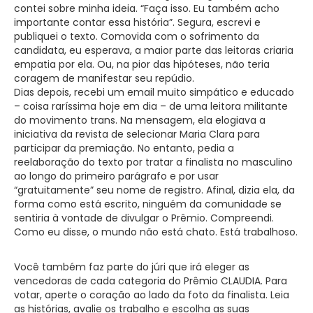
contei sobre minha ideia. “Faça isso. Eu também acho
importante contar essa história”. Segura, escrevi e
publiquei o texto. Comovida com o sofrimento da
candidata, eu esperava, a maior parte das leitoras criaria
empatia por ela. Ou, na pior das hipóteses, não teria
coragem de manifestar seu repúdio.
Dias depois, recebi um email muito simpático e educado
– coisa raríssima hoje em dia – de uma leitora militante
do movimento trans. Na mensagem, ela elogiava a
iniciativa da revista de selecionar Maria Clara para
participar da premiação. No entanto, pedia a
reelaboração do texto por tratar a finalista no masculino
ao longo do primeiro parágrafo e por usar
“gratuitamente” seu nome de registro. Afinal, dizia ela, da
forma como está escrito, ninguém da comunidade se
sentiria à vontade de divulgar o Prêmio. Compreendi.
Como eu disse, o mundo não está chato. Está trabalhoso.
Você também faz parte do júri que irá eleger as
vencedoras de cada categoria do Prêmio CLAUDIA. Para
votar, aperte o coração ao lado da foto da finalista. Leia
as histórias, avalie os trabalho e escolha as suas