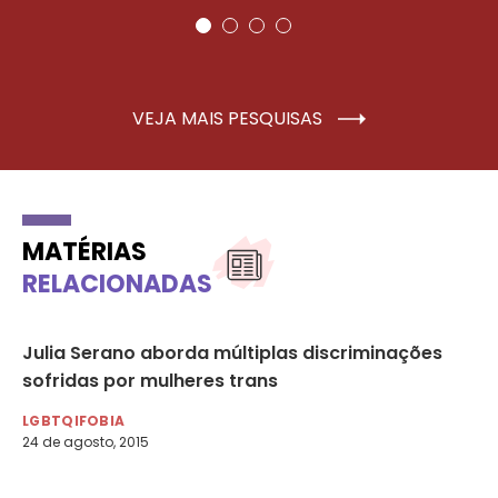
VEJA MAIS PESQUISAS
MATÉRIAS
RELACIONADAS
;
Julia Serano aborda múltiplas discriminações
Au
sofridas por mulheres trans
al
ma
LGBTQIFOBIA
24 de agosto, 2015
LG
5 d