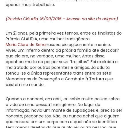
apenas mais trabalhoso.
(Revista Cláudia, 16/09/2016 – Acesse no site de origem)
Em 21 anos, pela primeira vez temos, entre as finalistas do
Prêmio CLAUDIA, uma mulher transgênero.
Maria Clara de Sena
nasceu biologicamente menino.
Viveu um inferno dentro da própria família até descobrir
que ela era, na verdade, uma mulher. Antes disso,
apanhou muito do pai por seus “trejeitos”. Foi excluída e
maltratada por outros parentes e amigos. Já adulta
tornou-se a única representante trans entre os sete
Mecanismos de Prevenção e Combate à Tortura que
existem no mundo.
Quando a conheci, em abril, eu sabia muito pouco sobre
a vida de uma pessoa transgênero. No lugar da
informação, havia um monte de suposições e, preciso ser
honesta, preconceitos. Não, eu nunca achei que alguém
que nasceu em um corpo com o qual não se identifica
tem menos direitos do que qualquer outra pessoa, que