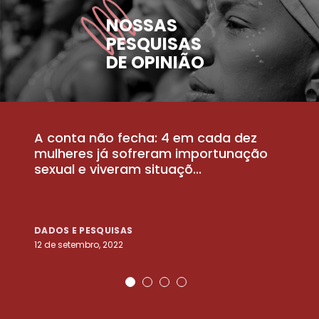
NOSSAS
PESQUISAS
DE OPINIÃO
A conta não fecha: 4 em cada dez
P
la
mulheres já sofreram importunação
a
sexual e viveram situaçõ...
m
DADOS E PESQUISAS
D
12 de setembro, 2022
25