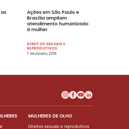
 as
Ações em São Paulo e
Brasília ampliam
atendimento humanizado
à mulher
DIREITOS SEXUAIS E
REPRODUTIVOS
7 de janeiro, 2016
ULHERES
MULHERES DE OLHO
ar
Direitos sexuais e reprodutivos