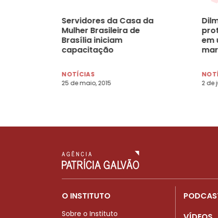
Servidores da Casa da
Dil
Mulher Brasileira de
pro
Brasília iniciam
em 
capacitação
mar
pat
NOTÍCIAS
NOT
25 de maio, 2015
2 de 
O INSTITUTO
PODCAS
Sobre o Instituto
VÍDEOS