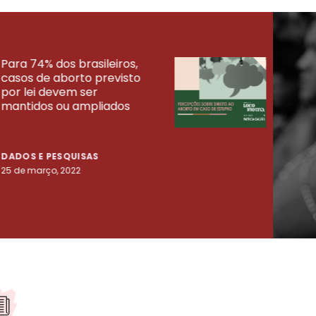
Para 74% dos brasileiros,
30% 
casos de aborto previsto
fora
UISAS
por lei devem ser
mort
mantidos ou ampliados
uma 
tenta
DADOS E PESQUISAS
DADO
25 de março, 2022
23 de