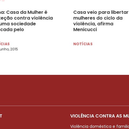
ma: Casa da Mulher é
Casa veio para libertar
teção contra violência
mulheres do ciclo da
uma sociedade
violência, afirma
cada pelo
Menicucci
riarcalismo
ÍCIAS
NOTÍCIAS
junho, 2015
T
VIOLÊNCIA CONTRA AS M
Violência doméstica e famili