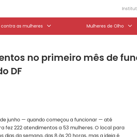
Institu
a contra as mulheres
Mulheres de Olho
entos no primeiro mês de fu
do DF
de junho — quando começou a funcionar — até
ira fez 222 atendimentos a 53 mulheres. O local para
s dias da semana, das 8 às 20 horas, mas a ideia é