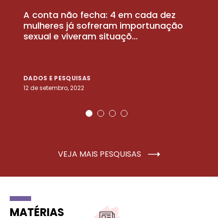
A conta não fecha: 4 em cada dez
P
la
mulheres já sofreram importunação
a
sexual e viveram situaçõ...
m
DADOS E PESQUISAS
D
12 de setembro, 2022
25
VEJA MAIS PESQUISAS
MATÉRIAS