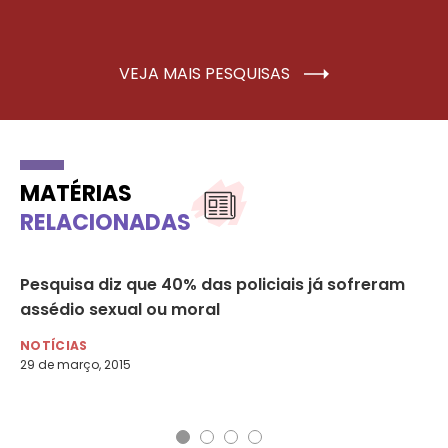
VEJA MAIS PESQUISAS
MATÉRIAS
RELACIONADAS
Pesquisa diz que 40% das policiais já sofreram
Gr
assédio sexual ou moral
mu
NOTÍCIAS
NO
29 de março, 2015
1 d