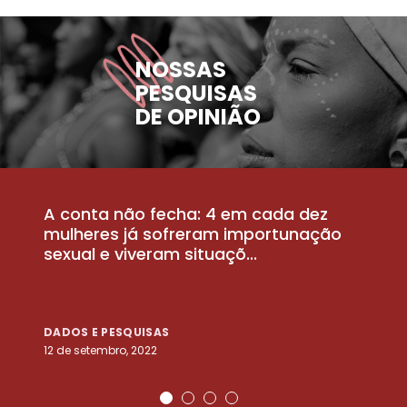
NOSSAS
PESQUISAS
DE OPINIÃO
A conta não fecha: 4 em cada dez
P
la
mulheres já sofreram importunação
a
sexual e viveram situaçõ...
m
DADOS E PESQUISAS
D
12 de setembro, 2022
25