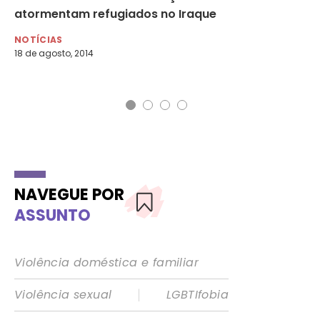
atormentam refugiados no Iraque
au
ex
NOTÍCIAS
18 de agosto, 2014
NO
10 
NAVEGUE POR
ASSUNTO
Violência doméstica e familiar
|
Violência sexual
LGBTIfobia