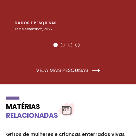
DADOS E PESQUISAS
D
12 de setembro, 2022
25
VEJA MAIS PESQUISAS
MATÉRIAS
RELACIONADAS
s
Gritos de mulheres e crianças enterradas vivas
Al