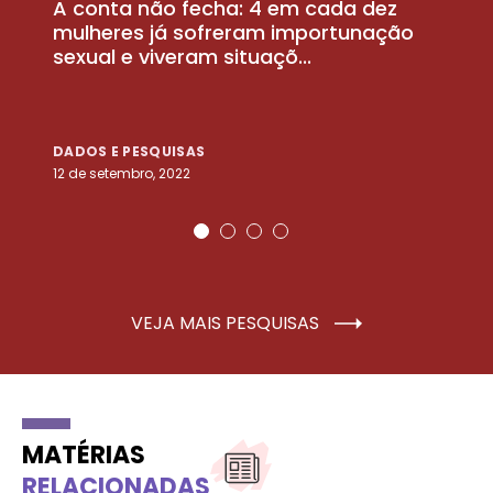
A conta não fecha: 4 em cada dez
P
la
mulheres já sofreram importunação
a
sexual e viveram situaçõ...
m
DADOS E PESQUISAS
D
12 de setembro, 2022
25
VEJA MAIS PESQUISAS
MATÉRIAS
RELACIONADAS