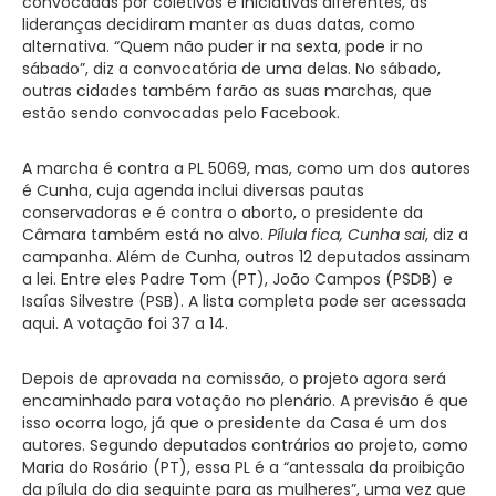
convocadas por coletivos e iniciativas diferentes, as
lideranças decidiram manter as duas datas, como
alternativa. “Quem não puder ir na sexta, pode ir no
sábado”, diz a convocatória de uma delas. No sábado,
outras cidades também farão as suas marchas, que
estão sendo convocadas pelo Facebook.
A marcha é contra a PL 5069, mas, como um dos autores
é Cunha, cuja agenda inclui diversas pautas
conservadoras e é contra o aborto, o presidente da
Câmara também está no alvo.
Pílula fica, Cunha sai
, diz a
campanha. Além de Cunha, outros 12 deputados assinam
a lei. Entre eles Padre Tom (PT), João Campos (PSDB) e
Isaías Silvestre (PSB). A lista completa pode ser acessada
aqui. A votação foi 37 a 14.
Depois de aprovada na comissão, o projeto agora será
encaminhado para votação no plenário. A previsão é que
isso ocorra logo, já que o presidente da Casa é um dos
autores. Segundo deputados contrários ao projeto, como
Maria do Rosário (PT), essa PL é a “antessala da proibição
da pílula do dia seguinte para as mulheres”, uma vez que