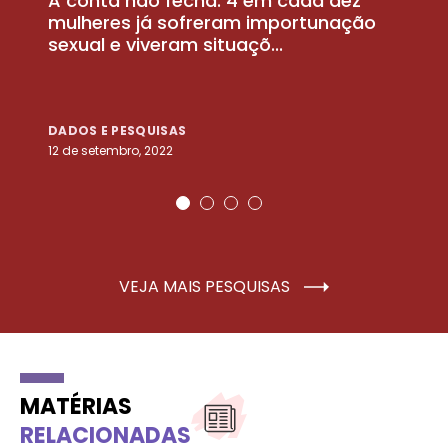
A conta não fecha: 4 em cada dez
P
la
mulheres já sofreram importunação
a
sexual e viveram situaçõ...
m
DADOS E PESQUISAS
D
12 de setembro, 2022
25
VEJA MAIS PESQUISAS
MATÉRIAS
RELACIONADAS