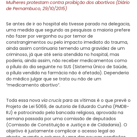
Mulheres protestam contra proibição dos abortivos (Diário
de Pernambuco, 29/10/2015)
Se antes de ir ao hospital ela tivesse parado na delegacia,
uma medida que segundo as pesquisas a maioria prefere
não fazer por vergonha ou por temor de
constrangimentos ou pelo impacto imediato do trauma,
ainda assim continuaria temendo uma gravidez de um
criminoso, já que até seria atendida no hospital, mas
poderia, ainda assim, não receber medicamentos como
a pílula do dia seguinte no SUS (Sistema Único de Saúde,
a pílula vendida na farmácia não é afetada). Dependeria
do médico julgar que se trata ou não de um
“medicamento abortivo”.
Toda essa nova
via crucis
para as vítimas é o que prevê o
Projeto de Lei 5069, de autoria de Eduardo Cunha (PMDB-
RJ) e patrocinado pela bancada religiosa, aprovada na
semana passada por uma comissão de deputados
(Comissão de Constituição e Justiça e de Cidadania). O
objetivo é justamente complicar o acesso legal ao
aborto, quando o estupro é uma das poucas condições