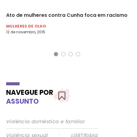
Ato de mulheres contra Cunha foca em racismo
“D
qu
MULHERES DE OLHO
12 de novembro, 2015
NO
22 
NAVEGUE POR
ASSUNTO
Violência doméstica e familiar
|
Violência sexual
LGBTIfobia