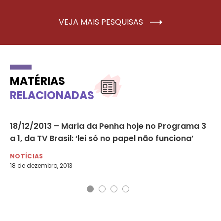
VEJA MAIS PESQUISAS
MATÉRIAS
RELACIONADAS
lha
18/12/2013 – Maria da Penha hoje no Programa 3
Te
a 1, da TV Brasil: ‘lei só no papel não funciona’
vi
NOTÍCIAS
NO
18 de dezembro, 2013
31 