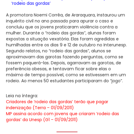
‘rodeio das gordas’
A promotora Noemi Corrêa, de Araraquara, instaurou um
inquérito civil no ano passado para apurar o caso e
concluiu que os jovens praticaram violência contra a
mulher. Durante o “rodeio das gordas”, alunas foram
expostas a situação vexatória. Elas foram agredidas e
humilhadas entre os dias 9 e 12 de outubro no Interunesp.
Segundo relatos, no “rodeio das gordas”, alunos se
aproximavam das garotas fazendo perguntas, como se
fossem paquerá-las. Depois, agarravam as garotas, de
preferência obesas, e tentavam ficar sobre elas o
máximo de tempo possível, como se estivessem em um
rodeio. Ao menos 50 estudantes participaram do “jogo”.
Leia na íntegra:
Criadores de ‘rodeio das gordas’ terão que pagar
indenização (Terra – 01/09/2011)
MP assina acordo com jovens que criaram ‘rodeio das
gordas’ da Unesp (G1 – 01/09/2011)