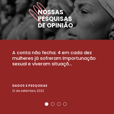
NOSSAS
PESQUISAS
DE OPINIÃO
A conta não fecha: 4 em cada dez
P
la
mulheres já sofreram importunação
a
sexual e viveram situaçõ...
m
DADOS E PESQUISAS
D
12 de setembro, 2022
25