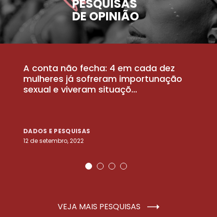
PESQUISAS
DE OPINIÃO
A conta não fecha: 4 em cada dez
P
la
mulheres já sofreram importunação
a
sexual e viveram situaçõ...
m
DADOS E PESQUISAS
D
12 de setembro, 2022
25
VEJA MAIS PESQUISAS