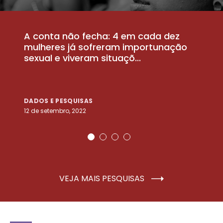
A conta não fecha: 4 em cada dez
P
la
mulheres já sofreram importunação
a
sexual e viveram situaçõ...
m
DADOS E PESQUISAS
D
12 de setembro, 2022
25
VEJA MAIS PESQUISAS